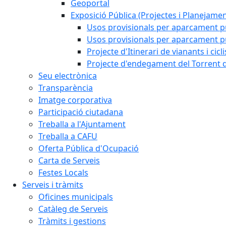
Geoportal
Exposició Pública (Projectes i Planejamen
Usos provisionals per aparcament pú
Usos provisionals per aparcament púb
Projecte d'Itinerari de vianants i cicl
Projecte d'endegament del Torrent d
Seu electrònica
Transparència
Imatge corporativa
Participació ciutadana
Treballa a l'Ajuntament
Treballa a CAFU
Oferta Pública d'Ocupació
Carta de Serveis
Festes Locals
Serveis i tràmits
Oficines municipals
Catàleg de Serveis
Tràmits i gestions