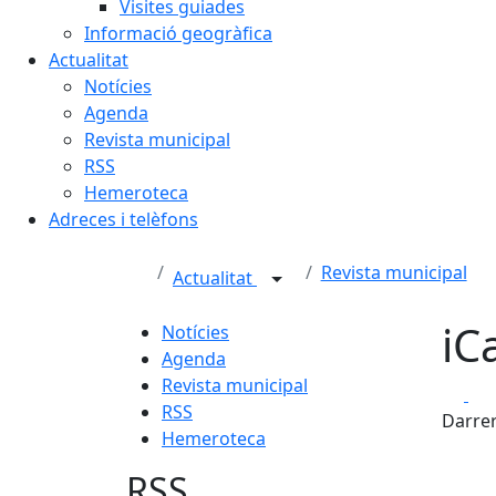
Visites guiades
Informació geogràfica
Actualitat
Notícies
Agenda
Revista municipal
RSS
Hemeroteca
Adreces i telèfons
Revista municipal
Actualitat
iC
Notícies
Agenda
Revista municipal
Fa
RSS
Darrer
Hemeroteca
RSS