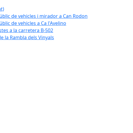
t)
blic de vehicles i mirador a Can Rodon
lic de vehicles a Ca l'Avelino
istes a la carretera B-502
e la Rambla dels Vinyals