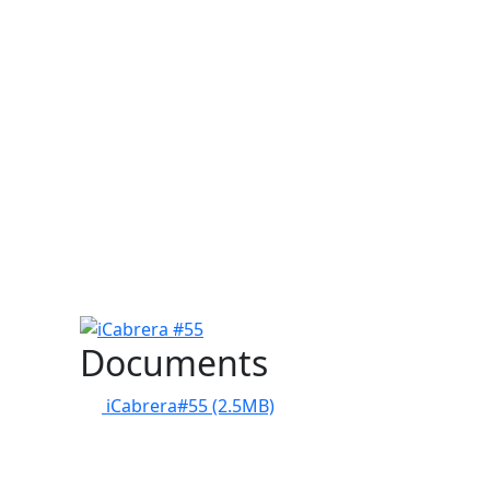
iCabrera #55
Documents
iCabrera#55
(2.5MB)