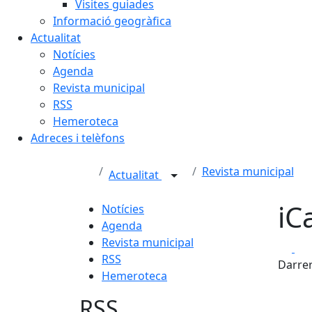
Visites guiades
Informació geogràfica
Actualitat
Notícies
Agenda
Revista municipal
RSS
Hemeroteca
Adreces i telèfons
Revista municipal
Actualitat
iC
Notícies
Agenda
Revista municipal
Fa
RSS
Darrer
Hemeroteca
RSS