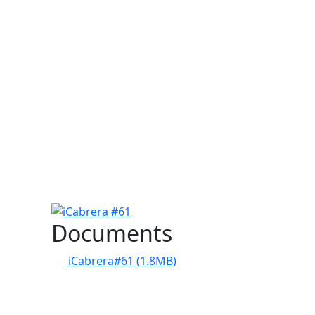
iCabrera #61
Documents
iCabrera#61
(1.8MB)