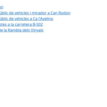
t)
blic de vehicles i mirador a Can Rodon
lic de vehicles a Ca l'Avelino
istes a la carretera B-502
e la Rambla dels Vinyals