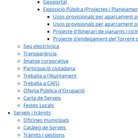
Geoportal
Exposició Pública (Projectes i Planejamen
Usos provisionals per aparcament pú
Usos provisionals per aparcament púb
Projecte d'Itinerari de vianants i cicl
Projecte d'endegament del Torrent d
Seu electrònica
Transparència
Imatge corporativa
Participació ciutadana
Treballa a l'Ajuntament
Treballa a CAFU
Oferta Pública d'Ocupació
Carta de Serveis
Festes Locals
Serveis i tràmits
Oficines municipals
Catàleg de Serveis
Tràmits i gestions