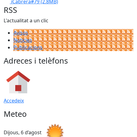
iCabrera#79
(2.8MB)
RSS
L'actualitat a un clic
Avisos
Notícies
Publicacions
Adreces i telèfons
Accedeix
Meteo
Dijous, 6 d’agost
D