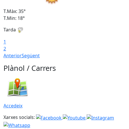
T.Màx: 35°
T
T.Min: 18°
T
Tarda
T
1
2
Anterior
Següent
Plànol / Carrers
Accedeix
Xarxes socials: