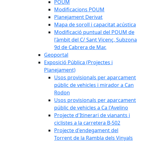
POUM
Modificacions POUM
Planejament Derivat
Mapa de soroll i capacitat acústica
Modificació puntual del POUM de
l'àmbit del C/ Sant Vicenç, Subzona
9d de Cabrera de Mar.
Geoportal
Exposició Pública (Projectes i
Planejament)
Usos provisionals per aparcament
públic de vehicles i mirador a Can
Rodon
Usos provisionals per aparcament
públic de vehicles a Ca l'Avelino
Projecte d'Itinerari de vianants i
ciclistes a la carretera B-502
Projecte d'endegament del
Torrent de la Rambla dels Vinyals