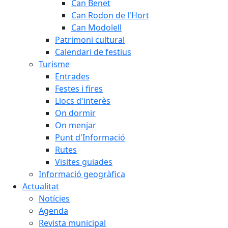
Can Benet
Can Rodon de l'Hort
Can Modolell
Patrimoni cultural
Calendari de festius
Turisme
Entrades
Festes i fires
Llocs d'interès
On dormir
On menjar
Punt d'Informació
Rutes
Visites guiades
Informació geogràfica
Actualitat
Notícies
Agenda
Revista municipal