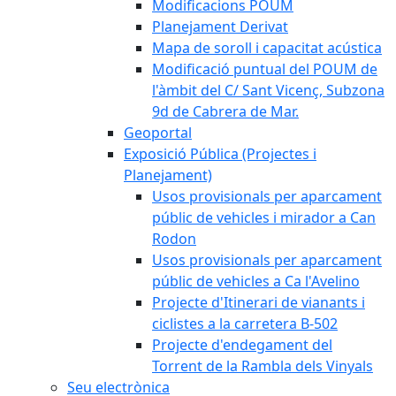
Modificacions POUM
Planejament Derivat
Mapa de soroll i capacitat acústica
Modificació puntual del POUM de
l'àmbit del C/ Sant Vicenç, Subzona
9d de Cabrera de Mar.
Geoportal
Exposició Pública (Projectes i
Planejament)
Usos provisionals per aparcament
públic de vehicles i mirador a Can
Rodon
Usos provisionals per aparcament
públic de vehicles a Ca l'Avelino
Projecte d'Itinerari de vianants i
ciclistes a la carretera B-502
Projecte d'endegament del
Torrent de la Rambla dels Vinyals
Seu electrònica