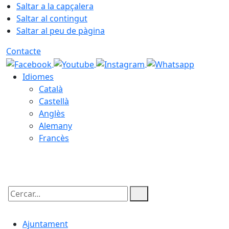
Saltar a la capçalera
Saltar al contingut
Saltar al peu de pàgina
Contacte
Idiomes
Català
Castellà
Anglès
Alemany
Francès
06.08.2026 | 23:28
Cercar:
Ajuntament