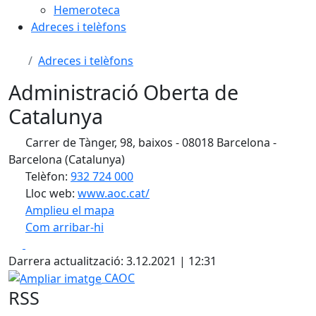
Hemeroteca
Adreces i telèfons
Adreces i telèfons
Administració Oberta de
Catalunya
Carrer de Tànger, 98, baixos - 08018 Barcelona -
Barcelona (Catalunya)
Telèfon:
932 724 000
Lloc web:
www.aoc.cat/
Amplieu el mapa
Com arribar-hi
Leaflet
| ©
OpenStreetMap
contributors
Facebook
X
+
Darrera actualització: 3.12.2021 | 12:31
−
Ampliar imatge
CAOC
RSS