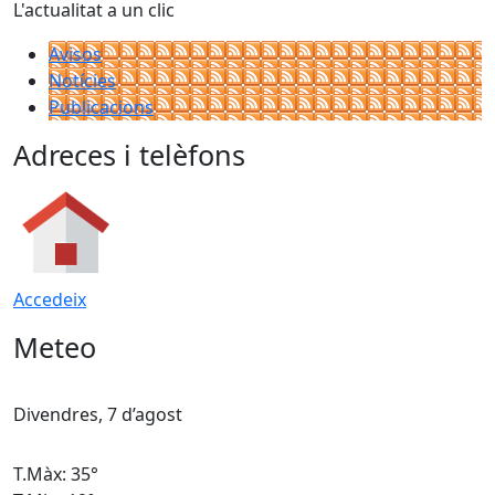
L'actualitat a un clic
Avisos
Notícies
Publicacions
Adreces i telèfons
Accedeix
Meteo
Divendres, 7 d’agost
D
T.Màx: 35°
T