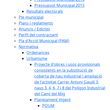
Pressupost Municipal 2015
Resultats electorals
Ple municipal
Plans i reglaments
Anuncis / Edictes
Perfil del contractant
Pla d'Acció Municipal (PAM)
Normativa
Ordenances
Urbanisme
Projecte d'obres i usos provisionals
consistents en la substitució de
coberta de nau industrial i ampliació
de l'activitat Carrer Antoni Gaudí 3,
naus 3, 4, 6, 7 i 8 del Polígon Industrial
del Camí del Mig
Planejament Vigent
POUM