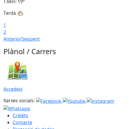
T.Min: 19°
T
Tarda
T
1
2
Anterior
Següent
Plànol / Carrers
Accedeix
Xarxes socials:
Crèdits
Contacte