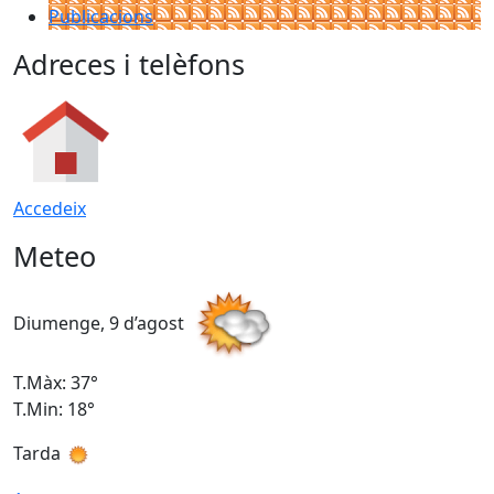
Publicacions
Adreces i telèfons
Accedeix
Meteo
Diumenge, 9 d’agost
D
T.Màx: 37°
T
T.Min: 18°
T
Tarda
T