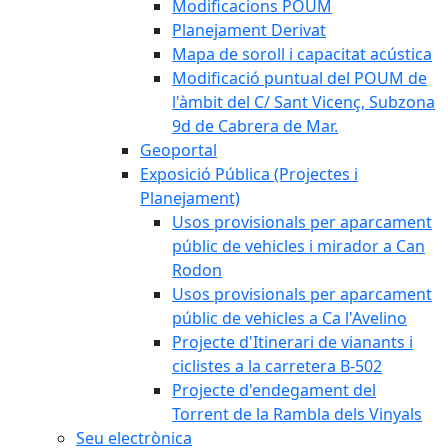
Modificacions POUM
Planejament Derivat
Mapa de soroll i capacitat acústica
Modificació puntual del POUM de
l'àmbit del C/ Sant Vicenç, Subzona
9d de Cabrera de Mar.
Geoportal
Exposició Pública (Projectes i
Planejament)
Usos provisionals per aparcament
públic de vehicles i mirador a Can
Rodon
Usos provisionals per aparcament
públic de vehicles a Ca l'Avelino
Projecte d'Itinerari de vianants i
ciclistes a la carretera B-502
Projecte d'endegament del
Torrent de la Rambla dels Vinyals
Seu electrònica