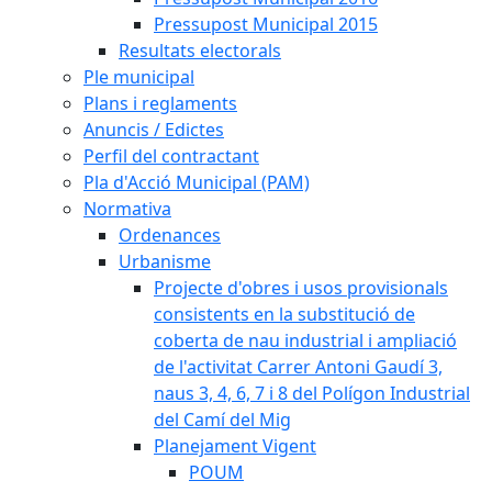
Pressupost Municipal 2015
Resultats electorals
Ple municipal
Plans i reglaments
Anuncis / Edictes
Perfil del contractant
Pla d'Acció Municipal (PAM)
Normativa
Ordenances
Urbanisme
Projecte d'obres i usos provisionals
consistents en la substitució de
coberta de nau industrial i ampliació
de l'activitat Carrer Antoni Gaudí 3,
naus 3, 4, 6, 7 i 8 del Polígon Industrial
del Camí del Mig
Planejament Vigent
POUM