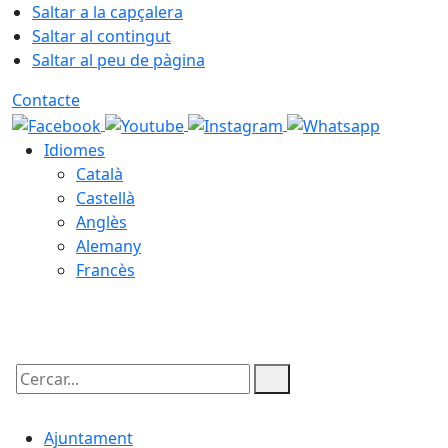
Saltar a la capçalera
Saltar al contingut
Saltar al peu de pàgina
Contacte
Idiomes
Català
Castellà
Anglès
Alemany
Francès
09.08.2026 | 08:23
Cercar:
Ajuntament