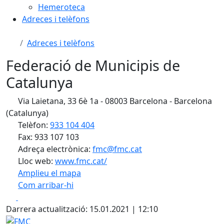
Hemeroteca
Adreces i telèfons
Adreces i telèfons
Federació de Municipis de
Catalunya
Via Laietana, 33 6è 1a - 08003 Barcelona - Barcelona
(Catalunya)
Telèfon:
933 104 404
Fax: 933 107 103
Adreça electrònica:
fmc@fmc.cat
Lloc web:
www.fmc.cat/
Amplieu el mapa
Com arribar-hi
Leaflet
| ©
OpenStreetMap
contributors
Facebook
X
+
Darrera actualització: 15.01.2021 | 12:10
−
FMC