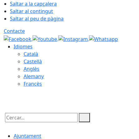
Saltar a la capçalera
Saltar al contingut
Saltar al peu de pàgina
Contacte
Idiomes
Català
Castellà
Anglès
Alemany
Francès
06.08.2026 | 23:59
Cercar:
Ajuntament