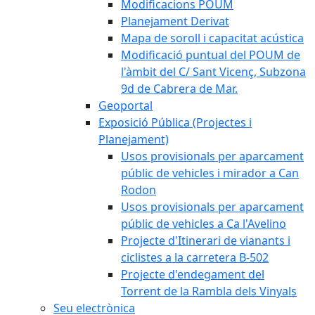
Modificacions POUM
Planejament Derivat
Mapa de soroll i capacitat acústica
Modificació puntual del POUM de
l'àmbit del C/ Sant Vicenç, Subzona
9d de Cabrera de Mar.
Geoportal
Exposició Pública (Projectes i
Planejament)
Usos provisionals per aparcament
públic de vehicles i mirador a Can
Rodon
Usos provisionals per aparcament
públic de vehicles a Ca l'Avelino
Projecte d'Itinerari de vianants i
ciclistes a la carretera B-502
Projecte d'endegament del
Torrent de la Rambla dels Vinyals
Seu electrònica