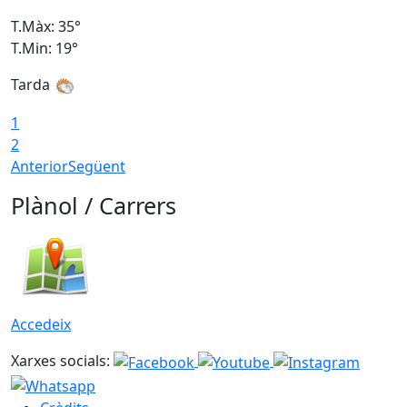
T.Màx: 35°
T
T.Min: 19°
T
Tarda
T
1
2
Anterior
Següent
Plànol / Carrers
Accedeix
Xarxes socials: