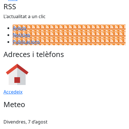
RSS
L'actualitat a un clic
Avisos
Notícies
Publicacions
Adreces i telèfons
Accedeix
Meteo
Divendres, 7 d’agost
D