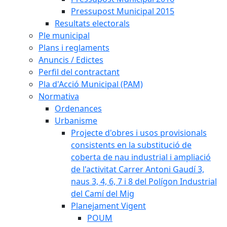
Pressupost Municipal 2015
Resultats electorals
Ple municipal
Plans i reglaments
Anuncis / Edictes
Perfil del contractant
Pla d'Acció Municipal (PAM)
Normativa
Ordenances
Urbanisme
Projecte d'obres i usos provisionals
consistents en la substitució de
coberta de nau industrial i ampliació
de l'activitat Carrer Antoni Gaudí 3,
naus 3, 4, 6, 7 i 8 del Polígon Industrial
del Camí del Mig
Planejament Vigent
POUM