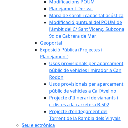
Modificacions POUM
Planejament Derivat
Mapa de soroll i capacitat acústica
Modificació puntual del POUM de
l'àmbit del C/ Sant Vicenç, Subzona
9d de Cabrera de Mar.
Geoportal
Exposició Pública (Projectes i
Planejament)
Usos provisionals per aparcament
públic de vehicles i mirador a Can
Rodon
Usos provisionals per aparcament
públic de vehicles a Ca l'Avelino
Projecte d'Itinerari de vianants i
ciclistes a la carretera B-502
Projecte d'endegament del
Torrent de la Rambla dels Vinyals
Seu electrònica