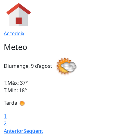
Accedeix
Meteo
Diumenge, 9 d’agost
D
T.Màx: 37°
T
T.Min: 18°
T
Tarda
T
1
2
Anterior
Següent