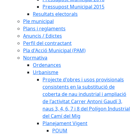
Pressupost Municipal 2015
Resultats electorals
Ple municipal
Plans i reglaments
Anuncis / Edictes
Perfil del contractant
Pla d'Acció Municipal (PAM)
Normativa
Ordenances
Urbanisme
Projecte d'obres i usos provisionals
consistents en la substitució de
coberta de nau industrial i ampliació
de l'activitat Carrer Antoni Gaudí 3,
naus 3, 4, 6, 7 i 8 del Polígon Industrial
del Camí del Mig
Planejament Vigent
POUM