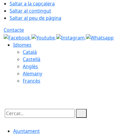
Saltar a la capçalera
Saltar al contingut
Saltar al peu de pàgina
Contacte
Idiomes
Català
Castellà
Anglès
Alemany
Francès
08.08.2026 | 19:20
Cercar:
Ajuntament