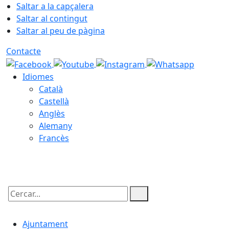
Saltar a la capçalera
Saltar al contingut
Saltar al peu de pàgina
Contacte
Idiomes
Català
Castellà
Anglès
Alemany
Francès
09.08.2026 | 16:23
Cercar:
Ajuntament