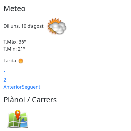
Meteo
Dilluns, 10 d’agost
D
T.Màx: 36°
T
T.Min: 21°
T
Tarda
T
1
2
Anterior
Següent
Plànol / Carrers