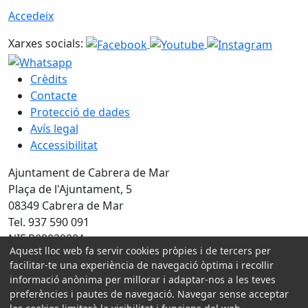
Accedeix
Xarxes socials:
Crèdits
Contacte
Protecció de dades
Avís legal
Accessibilitat
Ajuntament de Cabrera de Mar
Plaça de l'Ajuntament, 5
08349 Cabrera de Mar
Tel. 937 590 091
NIF P0802900A
Aquest lloc web fa servir cookies pròpies i de tercers per
Amb la col·laboració de:
facilitar-te una experiència de navegació òptima i recollir
informació anònima per millorar i adaptar-nos a les teves
preferències i pautes de navegació. Navegar sense acceptar