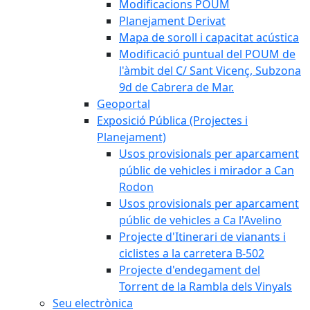
Modificacions POUM
Planejament Derivat
Mapa de soroll i capacitat acústica
Modificació puntual del POUM de
l'àmbit del C/ Sant Vicenç, Subzona
9d de Cabrera de Mar.
Geoportal
Exposició Pública (Projectes i
Planejament)
Usos provisionals per aparcament
públic de vehicles i mirador a Can
Rodon
Usos provisionals per aparcament
públic de vehicles a Ca l'Avelino
Projecte d'Itinerari de vianants i
ciclistes a la carretera B-502
Projecte d'endegament del
Torrent de la Rambla dels Vinyals
Seu electrònica