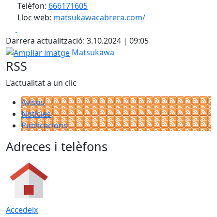
Telèfon:
666171605
Lloc web:
matsukawacabrera.com/
Facebook
X
Darrera actualització: 3.10.2024 | 09:05
Ampliar imatge
Matsukawa
RSS
L'actualitat a un clic
Avisos
Notícies
Publicacions
Adreces i telèfons
Accedeix