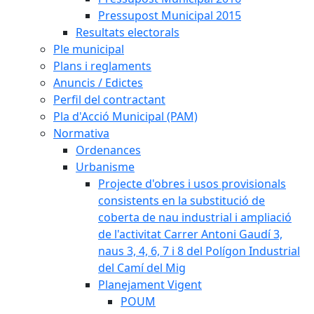
Pressupost Municipal 2015
Resultats electorals
Ple municipal
Plans i reglaments
Anuncis / Edictes
Perfil del contractant
Pla d'Acció Municipal (PAM)
Normativa
Ordenances
Urbanisme
Projecte d'obres i usos provisionals
consistents en la substitució de
coberta de nau industrial i ampliació
de l'activitat Carrer Antoni Gaudí 3,
naus 3, 4, 6, 7 i 8 del Polígon Industrial
del Camí del Mig
Planejament Vigent
POUM