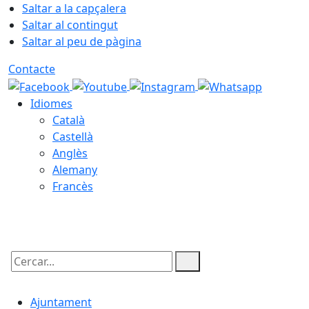
Saltar a la capçalera
Saltar al contingut
Saltar al peu de pàgina
Contacte
Idiomes
Català
Castellà
Anglès
Alemany
Francès
08.08.2026 | 17:38
Cercar:
Ajuntament