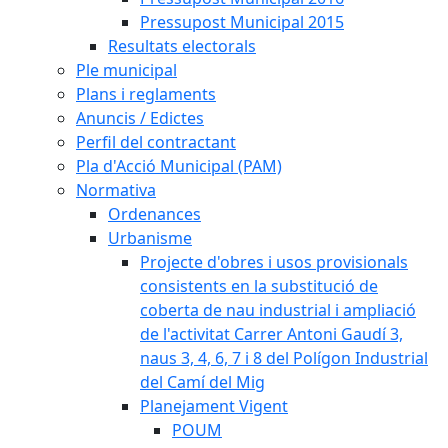
Pressupost Municipal 2015
Resultats electorals
Ple municipal
Plans i reglaments
Anuncis / Edictes
Perfil del contractant
Pla d'Acció Municipal (PAM)
Normativa
Ordenances
Urbanisme
Projecte d'obres i usos provisionals
consistents en la substitució de
coberta de nau industrial i ampliació
de l'activitat Carrer Antoni Gaudí 3,
naus 3, 4, 6, 7 i 8 del Polígon Industrial
del Camí del Mig
Planejament Vigent
POUM