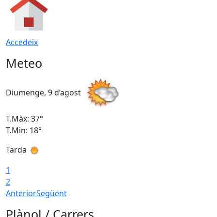
Accedeix
Meteo
Diumenge, 9 d’agost
D
T.Màx: 37°
T
T.Min: 18°
T
Tarda
T
1
2
Anterior
Següent
Plànol / Carrers