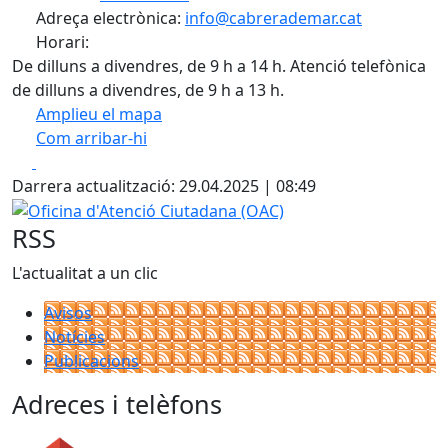
Adreça electrònica:
info@cabrerademar.cat
Horari:
De dilluns a divendres, de 9 h a 14 h. Atenció telefònica
de dilluns a divendres, de 9 h a 13 h.
Amplieu el mapa
Com arribar-hi
Leaflet
| ©
OpenStreetMap
contributors
Facebook
X
+
Darrera actualització: 29.04.2025 | 08:49
−
Oficina d'Atenció Ciutadana (OAC)
RSS
L'actualitat a un clic
Avisos
Notícies
Publicacions
Adreces i telèfons