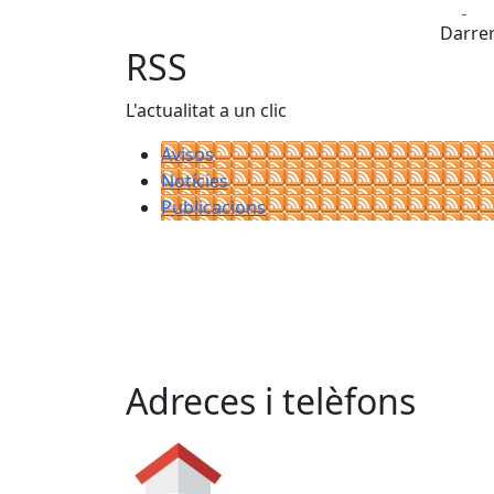
Fa
+
Darrer
−
RSS
L'actualitat a un clic
Avisos
Notícies
Publicacions
Adreces i telèfons