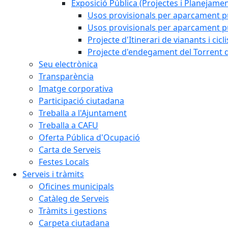
Exposició Pública (Projectes i Planejamen
Usos provisionals per aparcament pú
Usos provisionals per aparcament púb
Projecte d'Itinerari de vianants i cicl
Projecte d'endegament del Torrent d
Seu electrònica
Transparència
Imatge corporativa
Participació ciutadana
Treballa a l'Ajuntament
Treballa a CAFU
Oferta Pública d'Ocupació
Carta de Serveis
Festes Locals
Serveis i tràmits
Oficines municipals
Catàleg de Serveis
Tràmits i gestions
Carpeta ciutadana