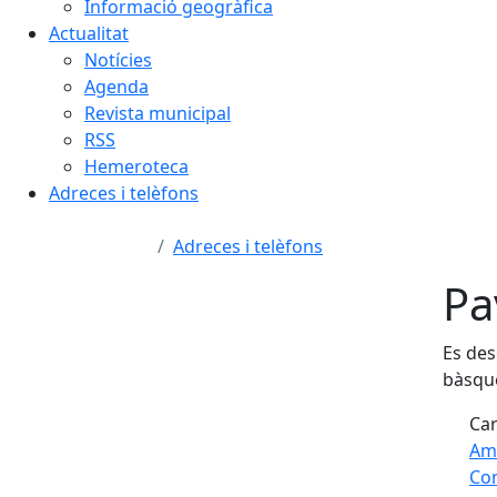
Informació geogràfica
Actualitat
Notícies
Agenda
Revista municipal
RSS
Hemeroteca
Adreces i telèfons
Adreces i telèfons
Pa
Es des
bàsqu
Car
Am
Com