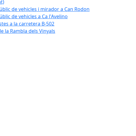
t)
blic de vehicles i mirador a Can Rodon
lic de vehicles a Ca l'Avelino
istes a la carretera B-502
e la Rambla dels Vinyals