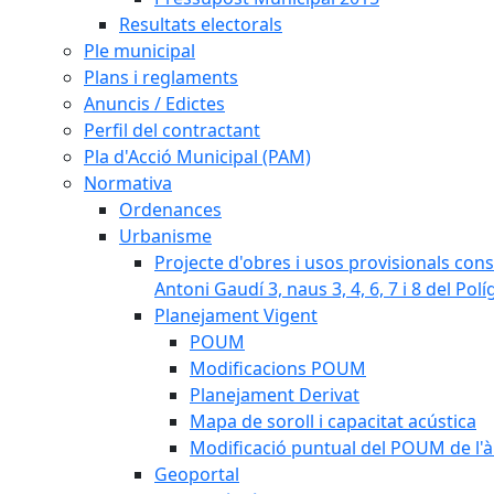
Resultats electorals
Ple municipal
Plans i reglaments
Anuncis / Edictes
Perfil del contractant
Pla d'Acció Municipal (PAM)
Normativa
Ordenances
Urbanisme
Projecte d'obres i usos provisionals consi
Antoni Gaudí 3, naus 3, 4, 6, 7 i 8 del Pol
Planejament Vigent
POUM
Modificacions POUM
Planejament Derivat
Mapa de soroll i capacitat acústica
Modificació puntual del POUM de l'à
Geoportal