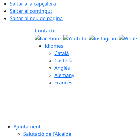
Saltar a la capçalera
Saltar al contingut
Saltar al peu de pàgina
Contacte
Idiomes
Català
Castellà
Anglès
Alemany
Francès
07.08.2026 | 19:05
Ajuntament
Salutació de l'Alcalde