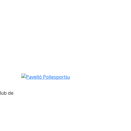
Pavelló Poliesportiu
lub de
tributors