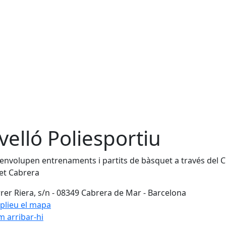
velló Poliesportiu
envolupen entrenaments i partits de bàsquet a través del C
et Cabrera
rer Riera, s/n - 08349 Cabrera de Mar - Barcelona
plieu el mapa
 arribar-hi
Leaflet
| ©
OpenStreetMap
con