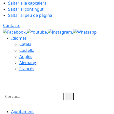
Saltar a la capçalera
Saltar al contingut
Saltar al peu de pàgina
Contacte
Idiomes
Català
Castellà
Anglès
Alemany
Francès
06.08.2026 | 16:36
Cercar:
Ajuntament