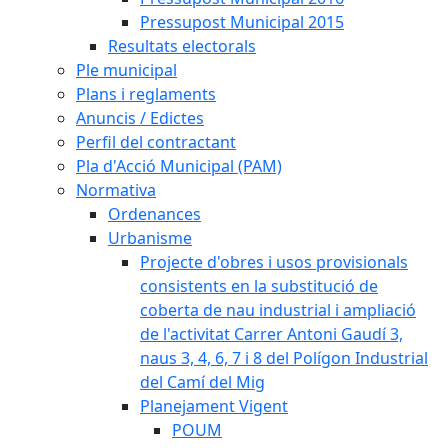
Pressupost Municipal 2015
Resultats electorals
Ple municipal
Plans i reglaments
Anuncis / Edictes
Perfil del contractant
Pla d'Acció Municipal (PAM)
Normativa
Ordenances
Urbanisme
Projecte d'obres i usos provisionals
consistents en la substitució de
coberta de nau industrial i ampliació
de l'activitat Carrer Antoni Gaudí 3,
naus 3, 4, 6, 7 i 8 del Polígon Industrial
del Camí del Mig
Planejament Vigent
POUM