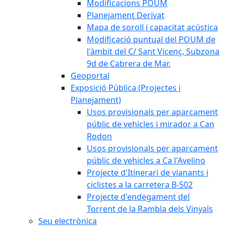
Modificacions POUM
Planejament Derivat
Mapa de soroll i capacitat acústica
Modificació puntual del POUM de
l'àmbit del C/ Sant Vicenç, Subzona
9d de Cabrera de Mar.
Geoportal
Exposició Pública (Projectes i
Planejament)
Usos provisionals per aparcament
públic de vehicles i mirador a Can
Rodon
Usos provisionals per aparcament
públic de vehicles a Ca l'Avelino
Projecte d'Itinerari de vianants i
ciclistes a la carretera B-502
Projecte d'endegament del
Torrent de la Rambla dels Vinyals
Seu electrònica