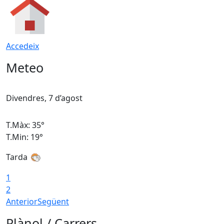
Accedeix
Meteo
Divendres, 7 d’agost
D
T.Màx: 35°
T
T.Min: 19°
T
Tarda
T
1
2
Anterior
Següent
Plànol / Carrers