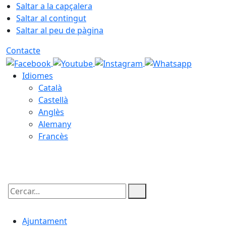
Saltar a la capçalera
Saltar al contingut
Saltar al peu de pàgina
Contacte
Idiomes
Català
Castellà
Anglès
Alemany
Francès
05.08.2026 | 22:53
Cercar:
Ajuntament