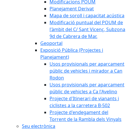
Modificacions POUM
Planejament Derivat
Mapa de soroll i capacitat acústica
Modificació puntual del POUM de
l'àmbit del C/ Sant Vicenç, Subzona
9d de Cabrera de Mar.
Geoportal
Exposició Pública (Projectes i
Planejament)
Usos provisionals per aparcament
públic de vehicles i mirador a Can
Rodon
Usos provisionals per aparcament
públic de vehicles a Ca l'Avelino
Projecte d'Itinerari de vianants i
ciclistes a la carretera B-502
Projecte d'endegament del
Torrent de la Rambla dels Vinyals
Seu electrònica