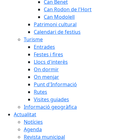
Can Benet
Can Rodon de l'Hort
Can Modolell
Patrimoni cultural
Calendari de festius
Turisme
Entrades
Festes i fires
Llocs d'interès
On dormir
On menjar
Punt d'Informació
Rutes
Visites guiades
Informació geogràfica
Actualitat
Notícies
Agenda
Revista municipal