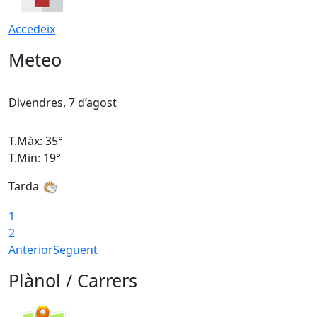
Accedeix
Meteo
Divendres, 7 d’agost
D
T.Màx: 35°
T
T.Min: 19°
T
Tarda
T
1
2
Anterior
Següent
Plànol / Carrers