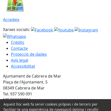
Accedeix
Xarxes socials:
Crèdits
Contacte
Protecció de dades
Avís legal
Accessibilitat
Ajuntament de Cabrera de Mar
Plaça de l'Ajuntament, 5
08349 Cabrera de Mar
Tel. 937 590 091
NIF P0802900A
Aquest lloc web fa servir cookies pròpies i de tercers per
Amb la col·laboració de:
facilitar-te una experiència de navegació òptima i recollir