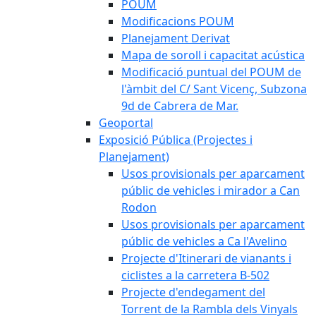
POUM
Modificacions POUM
Planejament Derivat
Mapa de soroll i capacitat acústica
Modificació puntual del POUM de
l'àmbit del C/ Sant Vicenç, Subzona
9d de Cabrera de Mar.
Geoportal
Exposició Pública (Projectes i
Planejament)
Usos provisionals per aparcament
públic de vehicles i mirador a Can
Rodon
Usos provisionals per aparcament
públic de vehicles a Ca l'Avelino
Projecte d'Itinerari de vianants i
ciclistes a la carretera B-502
Projecte d'endegament del
Torrent de la Rambla dels Vinyals