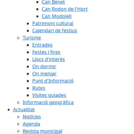
Can Benet
Can Rodon de l'Hort
Can Modolell
Patrimoni cultural
Calendari de festius
Turisme
Entrades
Festes i fires
Llocs d'interès
On dormir
On menjar
Punt d'Informació
Rutes
Visites guiades
Informació geogràfica
Actualitat
Notícies
Agenda
Revista municipal