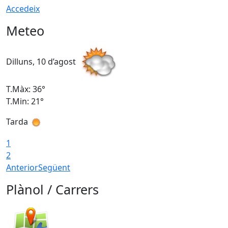
Accedeix
Meteo
Dilluns, 10 d’agost
D
T.Màx: 36°
T
T.Min: 21°
T
Tarda
T
1
2
Anterior
Següent
Plànol / Carrers