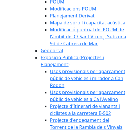
POUM
Modificacions POUM
Planejament Derivat
Mapa de soroll i capacitat acústica
Modificació puntual del POUM de
l'àmbit del C/ Sant Vicenç, Subzona
9d de Cabrera de Mar.
Geoportal
Exposició Pública (Projectes i
Planejament)
Usos provisionals per aparcament
públic de vehicles i mirador a Can
Rodon
Usos provisionals per aparcament
públic de vehicles a Ca l'Avelino
Projecte d'Itinerari de vianants i
ciclistes a la carretera B-502
Projecte d'endegament del
Torrent de la Rambla dels Vinyals