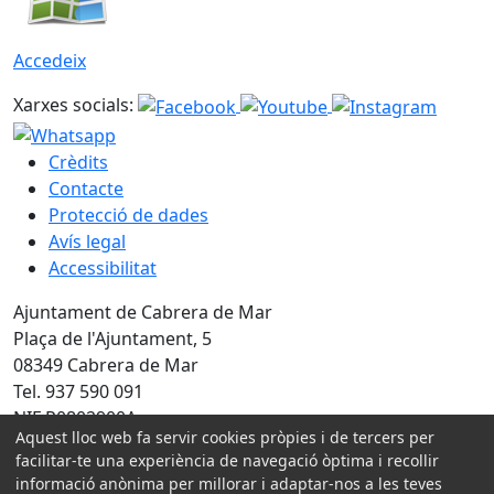
Accedeix
Xarxes socials:
Crèdits
Contacte
Protecció de dades
Avís legal
Accessibilitat
Ajuntament de Cabrera de Mar
Plaça de l'Ajuntament, 5
08349 Cabrera de Mar
Tel. 937 590 091
NIF P0802900A
Aquest lloc web fa servir cookies pròpies i de tercers per
Amb la col·laboració de:
facilitar-te una experiència de navegació òptima i recollir
informació anònima per millorar i adaptar-nos a les teves