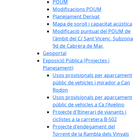
POUM
Modificacions POUM
Planejament Derivat
Mapa de soroll i capacitat acústica
Modificació puntual del POUM de
l'àmbit del C/ Sant Vicenç, Subzona
9d de Cabrera de Mar.
Geoportal
Exposició Pública (Projectes i
Planejament)
Usos provisionals per aparcament
públic de vehicles i mirador a Can
Rodon
Usos provisionals per aparcament
públic de vehicles a Ca l'Avelino
Projecte d'Itinerari de vianants i
ciclistes a la carretera B-502
Projecte d'endegament del
Torrent de la Rambla dels Vinyals