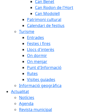
Can Benet
Can Rodon de l'Hort
Can Modolell
Patrimoni cultural
Calendari de festius
Turisme
Entrades
Festes i fires
Llocs d'interès
On dormir
On menjar
Punt d'Informació
Rutes
Visites guiades
Informació geogràfica
Actualitat
Notícies
Agenda
Revista municipal