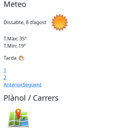
Meteo
Dissabte, 8 d’agost
D
T.Màx: 35°
T
T.Min: 19°
T
Tarda
1
2
Anterior
Següent
Plànol / Carrers