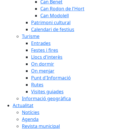
Can Benet
Can Rodon de l'Hort
Can Modolell
Patrimoni cultural
Calendari de festius
Turisme
Entrades
Festes i fires
Llocs d'interès
On dormir
On menjar
Punt d'Informació
Rutes
Visites guiades
Informació geogràfica
Actualitat
Notícies
Agenda
Revista municipal