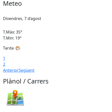
Meteo
Divendres, 7 d’agost
D
T.Màx: 35°
T
T.Min: 19°
T
Tarda
T
1
2
Anterior
Següent
Plànol / Carrers