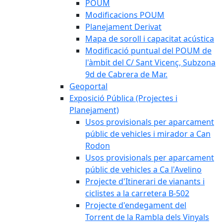
POUM
Modificacions POUM
Planejament Derivat
Mapa de soroll i capacitat acústica
Modificació puntual del POUM de
l'àmbit del C/ Sant Vicenç, Subzona
9d de Cabrera de Mar.
Geoportal
Exposició Pública (Projectes i
Planejament)
Usos provisionals per aparcament
públic de vehicles i mirador a Can
Rodon
Usos provisionals per aparcament
públic de vehicles a Ca l'Avelino
Projecte d'Itinerari de vianants i
ciclistes a la carretera B-502
Projecte d'endegament del
Torrent de la Rambla dels Vinyals