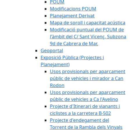
POUM
Modificacions POUM
Planejament Derivat
Mapa de soroll i capacitat acústica
Modificació puntual del POUM de
l'àmbit del C/ Sant Vicenç, Subzona
9d de Cabrera de Mar.
Geoportal
Exposició Pública (Projectes i
Planejament)
Usos provisionals per aparcament
públic de vehicles i mirador a Can
Rodon
Usos provisionals per aparcament
públic de vehicles a Ca l'Avelino
Projecte d'Itinerari de vianants i
ciclistes a la carretera B-502
Projecte d'endegament del
Torrent de la Rambla dels Vinyals