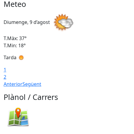
Meteo
Diumenge, 9 d’agost
D
T.Màx: 37°
T
T.Min: 18°
T
Tarda
T
1
2
Anterior
Següent
Plànol / Carrers