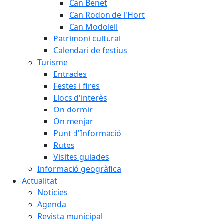
Can Benet
Can Rodon de l'Hort
Can Modolell
Patrimoni cultural
Calendari de festius
Turisme
Entrades
Festes i fires
Llocs d'interès
On dormir
On menjar
Punt d'Informació
Rutes
Visites guiades
Informació geogràfica
Actualitat
Notícies
Agenda
Revista municipal