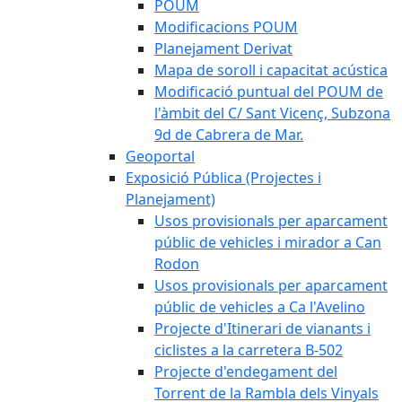
POUM
Modificacions POUM
Planejament Derivat
Mapa de soroll i capacitat acústica
Modificació puntual del POUM de
l'àmbit del C/ Sant Vicenç, Subzona
9d de Cabrera de Mar.
Geoportal
Exposició Pública (Projectes i
Planejament)
Usos provisionals per aparcament
públic de vehicles i mirador a Can
Rodon
Usos provisionals per aparcament
públic de vehicles a Ca l'Avelino
Projecte d'Itinerari de vianants i
ciclistes a la carretera B-502
Projecte d'endegament del
Torrent de la Rambla dels Vinyals