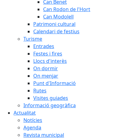
Can Benet
Can Rodon de l'Hort
Can Modolell
Patrimoni cultural
Calendari de festius
Turisme
Entrades
Festes i fires
Llocs d'interès
On dormir
On menjar
Punt d'Informació
Rutes
Visites guiades
Informació geogràfica
Actualitat
Notícies
Agenda
Revista municipal