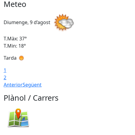
Meteo
Diumenge, 9 d’agost
D
T.Màx: 37°
T
T.Min: 18°
T
Tarda
T
1
2
Anterior
Següent
Plànol / Carrers