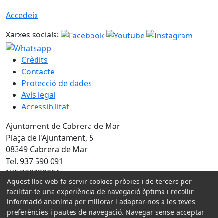
Accedeix
Xarxes socials:
Crèdits
Contacte
Protecció de dades
Avís legal
Accessibilitat
Ajuntament de Cabrera de Mar
Plaça de l'Ajuntament, 5
08349 Cabrera de Mar
Tel. 937 590 091
NIF P0802900A
Aquest lloc web fa servir cookies pròpies i de tercers per
facilitar-te una experiència de navegació òptima i recollir
Amb la col·laboració de:
informació anònima per millorar i adaptar-nos a les teves
preferències i pautes de navegació. Navegar sense acceptar