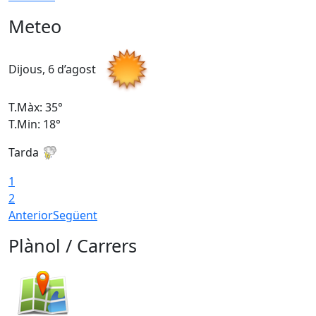
Meteo
Dijous, 6 d’agost
D
T.Màx: 35°
T
T.Min: 18°
T
Tarda
T
1
2
Anterior
Següent
Plànol / Carrers