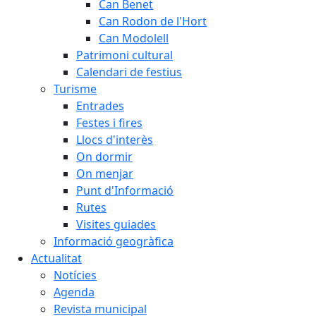
Can Benet
Can Rodon de l'Hort
Can Modolell
Patrimoni cultural
Calendari de festius
Turisme
Entrades
Festes i fires
Llocs d'interès
On dormir
On menjar
Punt d'Informació
Rutes
Visites guiades
Informació geogràfica
Actualitat
Notícies
Agenda
Revista municipal