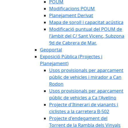
POUM
Modificacions POUM
Planejament Derivat
Mapa de soroll i capacitat acústica
Modificació puntual del POUM de
l'àmbit del C/ Sant Vicenç, Subzona
9d de Cabrera de Mar.
Geoportal
Exposició Pública (Projectes i
Planejament)
Usos provisionals per aparcament
públic de vehicles i mirador a Can
Rodon
Usos provisionals per aparcament
públic de vehicles a Ca l'Avelino
Projecte d'Itinerari de vianants i
ciclistes a la carretera B-502
Projecte d'endegament del
Torrent de la Rambla dels Vinyals