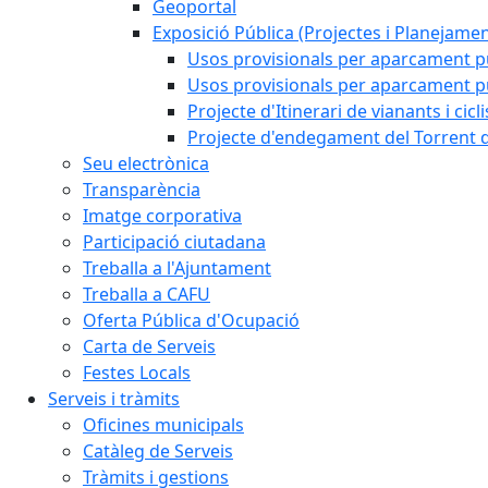
Geoportal
Exposició Pública (Projectes i Planejamen
Usos provisionals per aparcament pú
Usos provisionals per aparcament púb
Projecte d'Itinerari de vianants i cicl
Projecte d'endegament del Torrent d
Seu electrònica
Transparència
Imatge corporativa
Participació ciutadana
Treballa a l'Ajuntament
Treballa a CAFU
Oferta Pública d'Ocupació
Carta de Serveis
Festes Locals
Serveis i tràmits
Oficines municipals
Catàleg de Serveis
Tràmits i gestions