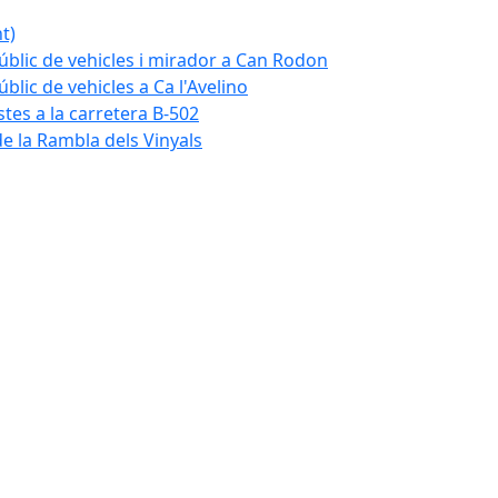
t)
blic de vehicles i mirador a Can Rodon
lic de vehicles a Ca l'Avelino
istes a la carretera B-502
e la Rambla dels Vinyals