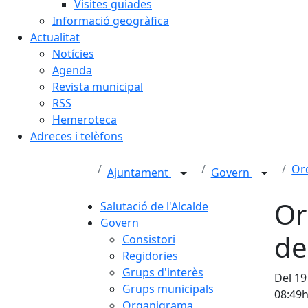
Visites guiades
Informació geogràfica
Actualitat
Notícies
Agenda
Revista municipal
RSS
Hemeroteca
Adreces i telèfons
Ord
Ajuntament
Govern
Or
Salutació de l'Alcalde
Govern
de
Consistori
Regidories
Grups d'interès
Del 19
Grups municipals
08:49
Organigrama