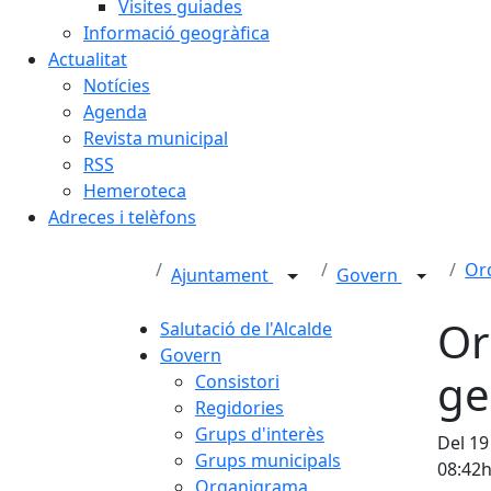
Visites guiades
Informació geogràfica
Actualitat
Notícies
Agenda
Revista municipal
RSS
Hemeroteca
Adreces i telèfons
Ord
Ajuntament
Govern
Or
Salutació de l'Alcalde
Govern
ge
Consistori
Regidories
Grups d'interès
Del 19
Grups municipals
08:42
Organigrama