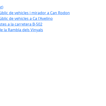
t)
blic de vehicles i mirador a Can Rodon
lic de vehicles a Ca l'Avelino
istes a la carretera B-502
e la Rambla dels Vinyals