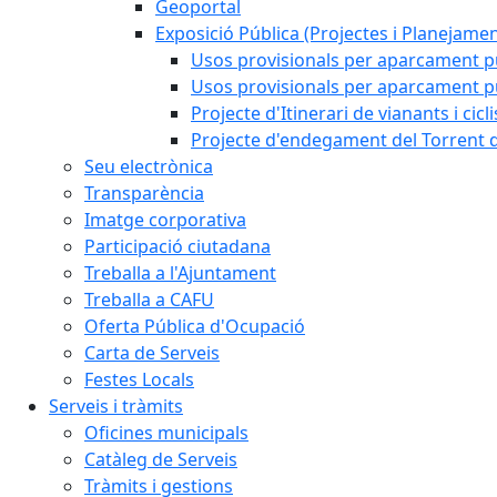
Geoportal
Exposició Pública (Projectes i Planejamen
Usos provisionals per aparcament pú
Usos provisionals per aparcament púb
Projecte d'Itinerari de vianants i cicl
Projecte d'endegament del Torrent d
Seu electrònica
Transparència
Imatge corporativa
Participació ciutadana
Treballa a l'Ajuntament
Treballa a CAFU
Oferta Pública d'Ocupació
Carta de Serveis
Festes Locals
Serveis i tràmits
Oficines municipals
Catàleg de Serveis
Tràmits i gestions