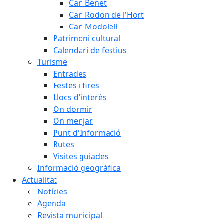
Can Benet
Can Rodon de l'Hort
Can Modolell
Patrimoni cultural
Calendari de festius
Turisme
Entrades
Festes i fires
Llocs d'interès
On dormir
On menjar
Punt d'Informació
Rutes
Visites guiades
Informació geogràfica
Actualitat
Notícies
Agenda
Revista municipal