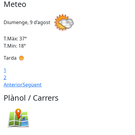
Meteo
Diumenge, 9 d’agost
D
T.Màx: 37°
T
T.Min: 18°
T
Tarda
T
1
2
Anterior
Següent
Plànol / Carrers