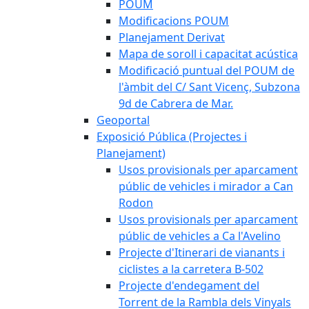
POUM
Modificacions POUM
Planejament Derivat
Mapa de soroll i capacitat acústica
Modificació puntual del POUM de
l'àmbit del C/ Sant Vicenç, Subzona
9d de Cabrera de Mar.
Geoportal
Exposició Pública (Projectes i
Planejament)
Usos provisionals per aparcament
públic de vehicles i mirador a Can
Rodon
Usos provisionals per aparcament
públic de vehicles a Ca l'Avelino
Projecte d'Itinerari de vianants i
ciclistes a la carretera B-502
Projecte d'endegament del
Torrent de la Rambla dels Vinyals