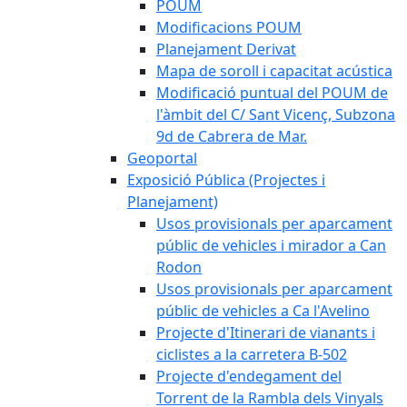
POUM
Modificacions POUM
Planejament Derivat
Mapa de soroll i capacitat acústica
Modificació puntual del POUM de
l'àmbit del C/ Sant Vicenç, Subzona
9d de Cabrera de Mar.
Geoportal
Exposició Pública (Projectes i
Planejament)
Usos provisionals per aparcament
públic de vehicles i mirador a Can
Rodon
Usos provisionals per aparcament
públic de vehicles a Ca l'Avelino
Projecte d'Itinerari de vianants i
ciclistes a la carretera B-502
Projecte d'endegament del
Torrent de la Rambla dels Vinyals