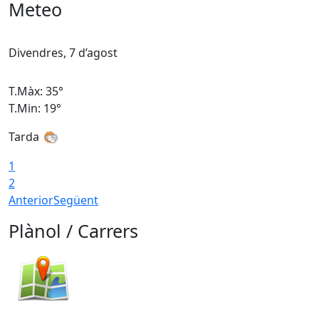
Meteo
Divendres, 7 d’agost
D
T.Màx: 35°
T
T.Min: 19°
T
Tarda
T
1
2
Anterior
Següent
Plànol / Carrers