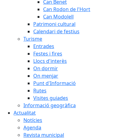
Can Benet
Can Rodon de l'Hort
Can Modolell
Patrimoni cultural
Calendari de festius
Turisme
Entrades
Festes i fires
Llocs d'interès
On dormir
On menjar
Punt d'Informació
Rutes
Visites guiades
Informació geogràfica
Actualitat
Notícies
Agenda
Revista municipal