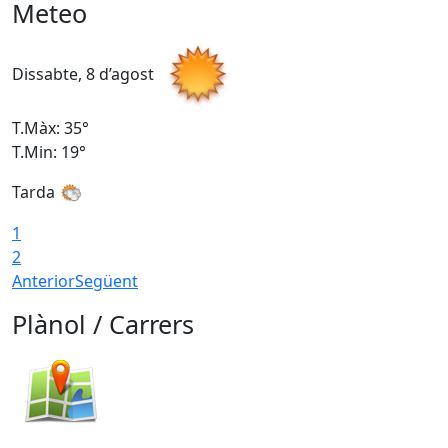
Meteo
Dissabte, 8 d’agost
D
T.Màx: 35°
T
T.Min: 19°
T
Tarda
1
2
Anterior
Següent
Plànol / Carrers