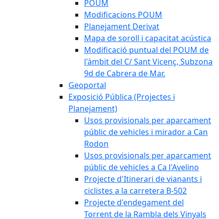
POUM
Modificacions POUM
Planejament Derivat
Mapa de soroll i capacitat acústica
Modificació puntual del POUM de
l'àmbit del C/ Sant Vicenç, Subzona
9d de Cabrera de Mar.
Geoportal
Exposició Pública (Projectes i
Planejament)
Usos provisionals per aparcament
públic de vehicles i mirador a Can
Rodon
Usos provisionals per aparcament
públic de vehicles a Ca l'Avelino
Projecte d'Itinerari de vianants i
ciclistes a la carretera B-502
Projecte d'endegament del
Torrent de la Rambla dels Vinyals