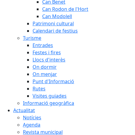
Can Benet
Can Rodon de l'Hort
Can Modolell
Patrimoni cultural
Calendari de festius
Turisme
Entrades
Festes i fires
Llocs d'interès
On dormir
On menjar
Punt d'Informació
Rutes
Visites guiades
Informació geogràfica
Actualitat
Notícies
Agenda
Revista municipal