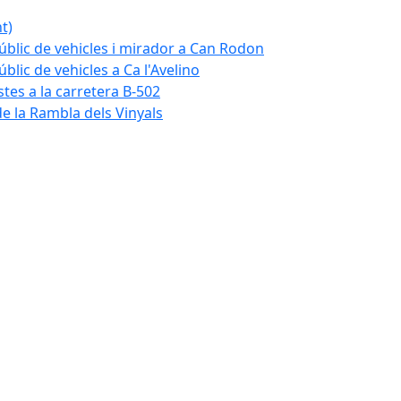
t)
blic de vehicles i mirador a Can Rodon
lic de vehicles a Ca l'Avelino
istes a la carretera B-502
e la Rambla dels Vinyals