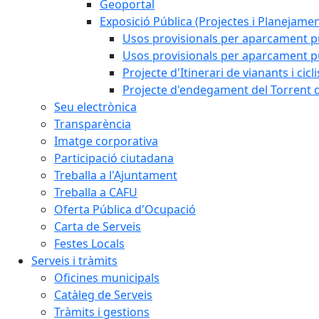
Geoportal
Exposició Pública (Projectes i Planejamen
Usos provisionals per aparcament pú
Usos provisionals per aparcament púb
Projecte d'Itinerari de vianants i cicl
Projecte d'endegament del Torrent d
Seu electrònica
Transparència
Imatge corporativa
Participació ciutadana
Treballa a l'Ajuntament
Treballa a CAFU
Oferta Pública d'Ocupació
Carta de Serveis
Festes Locals
Serveis i tràmits
Oficines municipals
Catàleg de Serveis
Tràmits i gestions