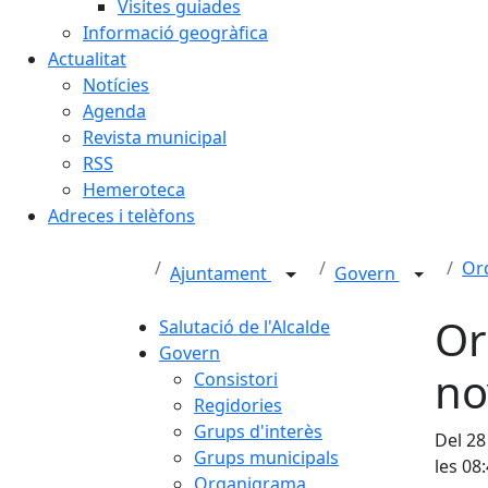
Visites guiades
Informació geogràfica
Actualitat
Notícies
Agenda
Revista municipal
RSS
Hemeroteca
Adreces i telèfons
Ord
Ajuntament
Govern
Or
Salutació de l'Alcalde
Govern
no
Consistori
Regidories
Grups d'interès
Del 28
Grups municipals
les 08
Organigrama