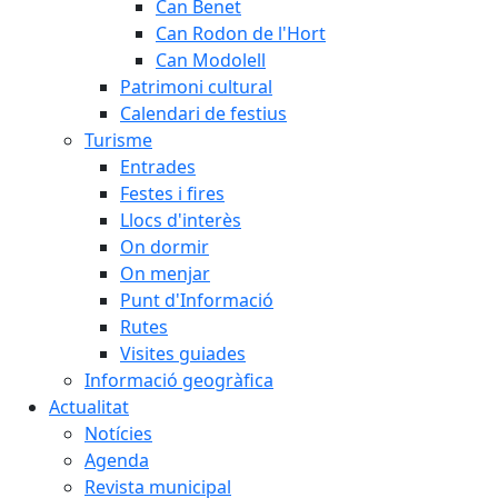
Can Benet
Can Rodon de l'Hort
Can Modolell
Patrimoni cultural
Calendari de festius
Turisme
Entrades
Festes i fires
Llocs d'interès
On dormir
On menjar
Punt d'Informació
Rutes
Visites guiades
Informació geogràfica
Actualitat
Notícies
Agenda
Revista municipal