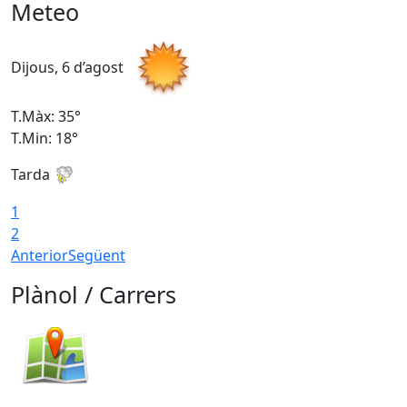
Meteo
Dijous, 6 d’agost
D
T.Màx: 35°
T
T.Min: 18°
T
Tarda
T
1
2
Anterior
Següent
Plànol / Carrers