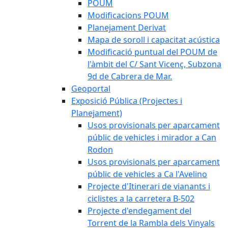
POUM
Modificacions POUM
Planejament Derivat
Mapa de soroll i capacitat acústica
Modificació puntual del POUM de
l'àmbit del C/ Sant Vicenç, Subzona
9d de Cabrera de Mar.
Geoportal
Exposició Pública (Projectes i
Planejament)
Usos provisionals per aparcament
públic de vehicles i mirador a Can
Rodon
Usos provisionals per aparcament
públic de vehicles a Ca l'Avelino
Projecte d'Itinerari de vianants i
ciclistes a la carretera B-502
Projecte d'endegament del
Torrent de la Rambla dels Vinyals