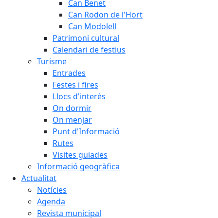
Can Benet
Can Rodon de l'Hort
Can Modolell
Patrimoni cultural
Calendari de festius
Turisme
Entrades
Festes i fires
Llocs d'interès
On dormir
On menjar
Punt d'Informació
Rutes
Visites guiades
Informació geogràfica
Actualitat
Notícies
Agenda
Revista municipal