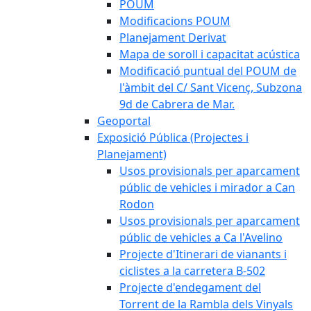
POUM
Modificacions POUM
Planejament Derivat
Mapa de soroll i capacitat acústica
Modificació puntual del POUM de
l'àmbit del C/ Sant Vicenç, Subzona
9d de Cabrera de Mar.
Geoportal
Exposició Pública (Projectes i
Planejament)
Usos provisionals per aparcament
públic de vehicles i mirador a Can
Rodon
Usos provisionals per aparcament
públic de vehicles a Ca l'Avelino
Projecte d'Itinerari de vianants i
ciclistes a la carretera B-502
Projecte d'endegament del
Torrent de la Rambla dels Vinyals