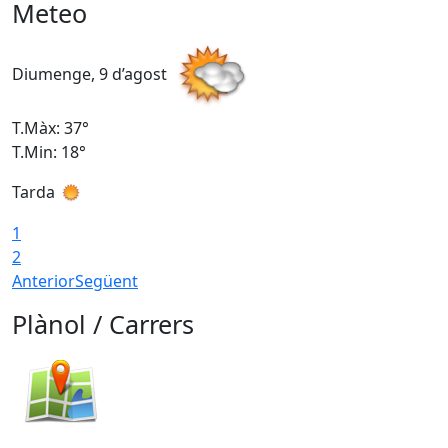
Meteo
Diumenge, 9 d’agost
D
T.Màx: 37°
T
T.Min: 18°
T
Tarda
T
1
2
Anterior
Següent
Plànol / Carrers