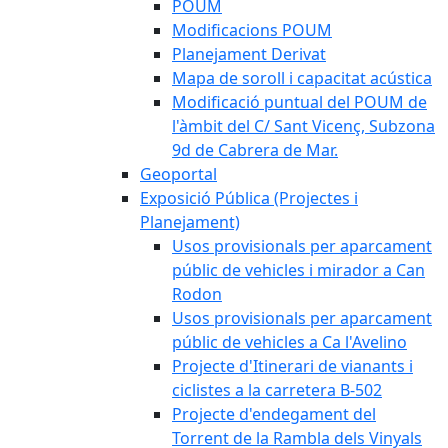
POUM
Modificacions POUM
Planejament Derivat
Mapa de soroll i capacitat acústica
Modificació puntual del POUM de
l'àmbit del C/ Sant Vicenç, Subzona
9d de Cabrera de Mar.
Geoportal
Exposició Pública (Projectes i
Planejament)
Usos provisionals per aparcament
públic de vehicles i mirador a Can
Rodon
Usos provisionals per aparcament
públic de vehicles a Ca l'Avelino
Projecte d'Itinerari de vianants i
ciclistes a la carretera B-502
Projecte d'endegament del
Torrent de la Rambla dels Vinyals