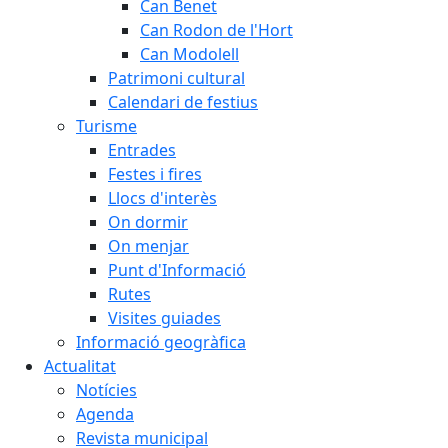
Can Benet
Can Rodon de l'Hort
Can Modolell
Patrimoni cultural
Calendari de festius
Turisme
Entrades
Festes i fires
Llocs d'interès
On dormir
On menjar
Punt d'Informació
Rutes
Visites guiades
Informació geogràfica
Actualitat
Notícies
Agenda
Revista municipal