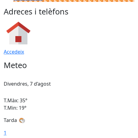
Adreces i telèfons
Accedeix
Meteo
Divendres, 7 d’agost
D
T.Màx: 35°
T
T.Min: 19°
T
Tarda
T
1