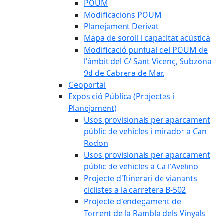
POUM
Modificacions POUM
Planejament Derivat
Mapa de soroll i capacitat acústica
Modificació puntual del POUM de
l'àmbit del C/ Sant Vicenç, Subzona
9d de Cabrera de Mar.
Geoportal
Exposició Pública (Projectes i
Planejament)
Usos provisionals per aparcament
públic de vehicles i mirador a Can
Rodon
Usos provisionals per aparcament
públic de vehicles a Ca l'Avelino
Projecte d'Itinerari de vianants i
ciclistes a la carretera B-502
Projecte d'endegament del
Torrent de la Rambla dels Vinyals