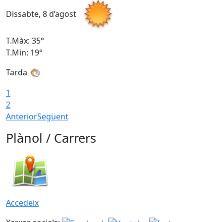
Dissabte, 8 d’agost
D
T.Màx: 35°
T
T.Min: 19°
T
Tarda
1
2
Anterior
Següent
Plànol / Carrers
Accedeix