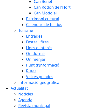
Can Benet
Can Rodon de l'Hort
Can Modolell
Patrimoni cultural
Calendari de festius
Turisme
Entrades
Festes i fires
Llocs d'interès
On dormir
On menjar
Punt d'Informació
Rutes
Visites guiades
Informació geogràfica
Actualitat
Notícies
Agenda
Revista municipal