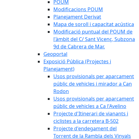
POUM
Modificacions POUM
Planejament Derivat
Mapa de soroll i capacitat acústica
Modificació puntual del POUM de
l'àmbit del C/ Sant Vicenç, Subzona
9d de Cabrera de Mar.
Geoportal
Exposició Pública (Projectes i
Planejament)
Usos provisionals per aparcament
públic de vehicles i mirador a Can
Rodon
Usos provisionals per aparcament
públic de vehicles a Ca l'Avelino
Projecte d'Itinerari de vianants i
ciclistes a la carretera B-502
Projecte d'endegament del
Torrent de la Rambla dels Vinyals