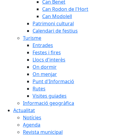
Can Benet
Can Rodon de l'Hort
Can Modolell
Patrimoni cultural
Calendari de festius
Turisme
Entrades
Festes i fires
Llocs d'interès
On dormir
On menjar
Punt d'Informació
Rutes
Visites guiades
Informació geogràfica
Actualitat
Notícies
Agenda
Revista municipal