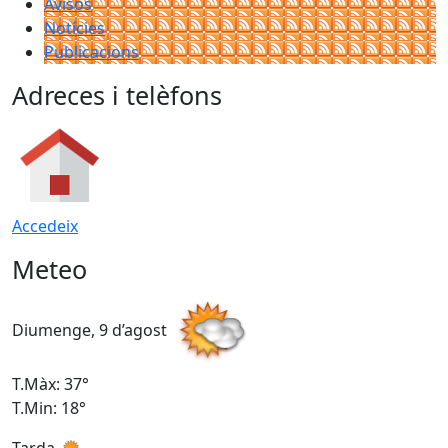
Avisos
Notícies
Publicacions
Adreces i telèfons
Accedeix
Meteo
Diumenge, 9 d’agost
D
T.Màx: 37°
T
T.Min: 18°
T
Tarda
T