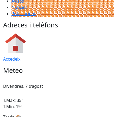
Avisos
Notícies
Publicacions
Adreces i telèfons
Accedeix
Meteo
Divendres, 7 d’agost
D
T.Màx: 35°
T
T.Min: 19°
T
Tarda
T