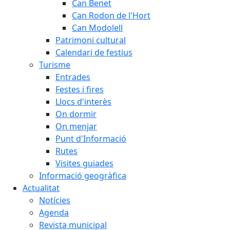
Can Benet
Can Rodon de l'Hort
Can Modolell
Patrimoni cultural
Calendari de festius
Turisme
Entrades
Festes i fires
Llocs d'interès
On dormir
On menjar
Punt d'Informació
Rutes
Visites guiades
Informació geogràfica
Actualitat
Notícies
Agenda
Revista municipal