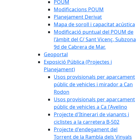
POUM
Modificacions POUM
Planejament Derivat
Mapa de soroll i capacitat acústica
Modificació puntual del POUM de
l'àmbit del C/ Sant Vicenç, Subzona
9d de Cabrera de Mar.
Geoportal
Exposició Pública (Projectes i
Planejament)
Usos provisionals per aparcament
públic de vehicles i mirador a Can
Rodon
Usos provisionals per aparcament
públic de vehicles a Ca l'Avelino
Projecte d'Itinerari de vianants i
ciclistes a la carretera B-502
Projecte d'endegament del
Torrent de la Rambla dels Vinyals