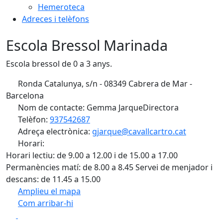
Hemeroteca
Adreces i telèfons
Escola Bressol Marinada
Escola bressol de 0 a 3 anys.
Ronda Catalunya, s/n - 08349 Cabrera de Mar -
Barcelona
Nom de contacte: Gemma JarqueDirectora
Telèfon:
937542687
Adreça electrònica:
gjarque@cavallcartro.cat
Horari:
Horari lectiu: de 9.00 a 12.00 i de 15.00 a 17.00
Permanències matí: de 8.00 a 8.45 Servei de menjador i
descans: de 11.45 a 15.00
Amplieu el mapa
Com arribar-hi
Leaflet
| ©
OpenStreetMap
contributors
Facebook
X
+