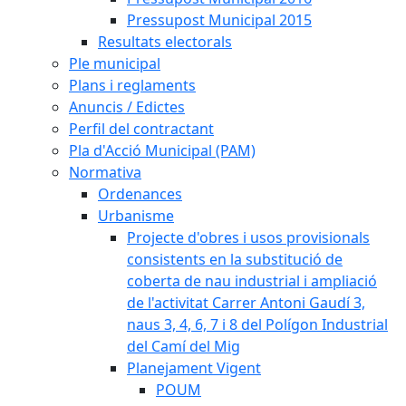
Pressupost Municipal 2015
Resultats electorals
Ple municipal
Plans i reglaments
Anuncis / Edictes
Perfil del contractant
Pla d'Acció Municipal (PAM)
Normativa
Ordenances
Urbanisme
Projecte d'obres i usos provisionals
consistents en la substitució de
coberta de nau industrial i ampliació
de l'activitat Carrer Antoni Gaudí 3,
naus 3, 4, 6, 7 i 8 del Polígon Industrial
del Camí del Mig
Planejament Vigent
POUM