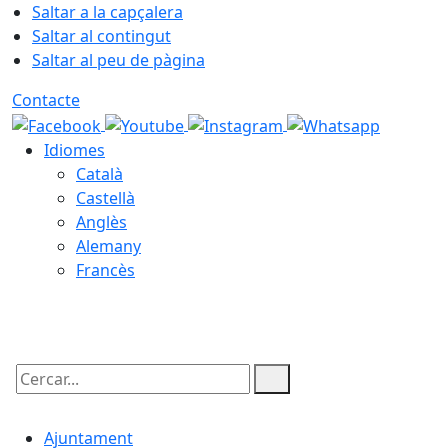
Saltar a la capçalera
Saltar al contingut
Saltar al peu de pàgina
Contacte
Idiomes
Català
Castellà
Anglès
Alemany
Francès
06.08.2026 | 16:39
Cercar:
Ajuntament