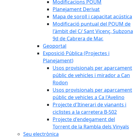
Modificacions POUM
Planejament Derivat
Mapa de soroll i capacitat acústica
Modificació puntual del POUM de
l'àmbit del C/ Sant Vicenç, Subzona
9d de Cabrera de Mar.
Geoportal
Exposició Pública (Projectes i
Planejament)
Usos provisionals per aparcament
públic de vehicles i mirador a Can
Rodon
Usos provisionals per aparcament
públic de vehicles a Ca l'Avelino
Projecte d'Itinerari de vianants i
ciclistes a la carretera B-502
Projecte d'endegament del
Torrent de la Rambla dels Vinyals
Seu electrònica