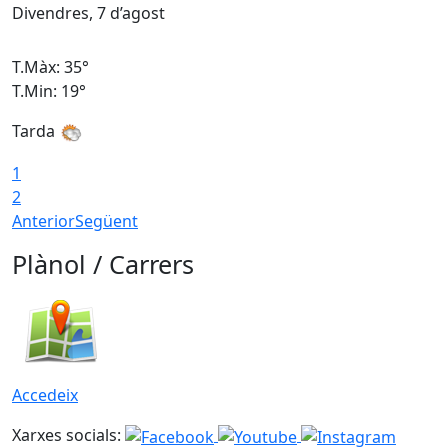
Divendres, 7 d’agost
D
T.Màx: 35°
T
T.Min: 19°
T
Tarda
T
1
2
Anterior
Següent
Plànol / Carrers
Accedeix
Xarxes socials: