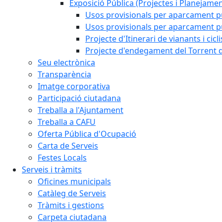
Exposició Pública (Projectes i Planejamen
Usos provisionals per aparcament pú
Usos provisionals per aparcament púb
Projecte d'Itinerari de vianants i cicl
Projecte d'endegament del Torrent d
Seu electrònica
Transparència
Imatge corporativa
Participació ciutadana
Treballa a l'Ajuntament
Treballa a CAFU
Oferta Pública d'Ocupació
Carta de Serveis
Festes Locals
Serveis i tràmits
Oficines municipals
Catàleg de Serveis
Tràmits i gestions
Carpeta ciutadana