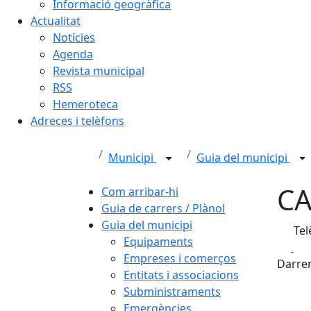
Informació geogràfica
Actualitat
Notícies
Agenda
Revista municipal
RSS
Hemeroteca
Adreces i telèfons
Municipi
Guia del municipi
CA
Com arribar-hi
Guia de carrers / Plànol
Guia del municipi
Tel
Equipaments
Fa
Empreses i comerços
Darrer
Entitats i associacions
Subministraments
Emergències