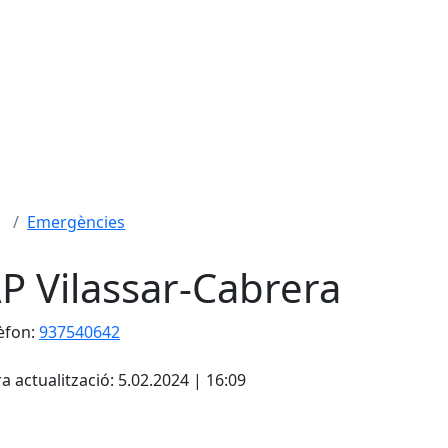
Emergències
P Vilassar-Cabrera
èfon:
937540642
cebook
X
a actualització: 5.02.2024 | 16:09