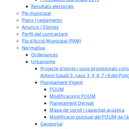
Resultats electorals
Ple municipal
Plans i reglaments
Anuncis / Edictes
Perfil del contractant
Pla d'Acció Municipal (PAM)
Normativa
Ordenances
Urbanisme
Projecte d'obres i usos provisionals consi
Antoni Gaudí 3, naus 3, 4, 6, 7 i 8 del Pol
Planejament Vigent
POUM
Modificacions POUM
Planejament Derivat
Mapa de soroll i capacitat acústica
Modificació puntual del POUM de l'à
Geoportal