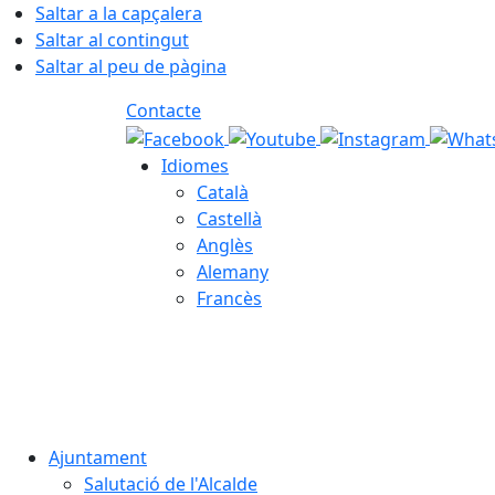
Saltar a la capçalera
Saltar al contingut
Saltar al peu de pàgina
Contacte
Idiomes
Català
Castellà
Anglès
Alemany
Francès
08.08.2026 | 19:35
Ajuntament
Salutació de l'Alcalde