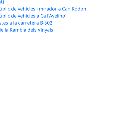
t)
blic de vehicles i mirador a Can Rodon
lic de vehicles a Ca l'Avelino
istes a la carretera B-502
e la Rambla dels Vinyals