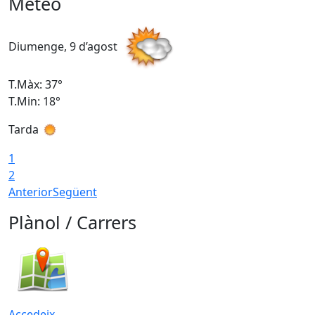
Meteo
Diumenge, 9 d’agost
D
T.Màx: 37°
T
T.Min: 18°
T
Tarda
T
1
2
Anterior
Següent
Plànol / Carrers
Accedeix