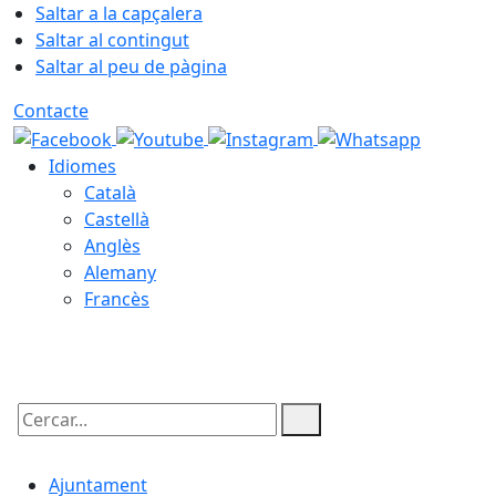
Saltar a la capçalera
Saltar al contingut
Saltar al peu de pàgina
Contacte
Idiomes
Català
Castellà
Anglès
Alemany
Francès
09.08.2026 | 11:28
Cercar:
Ajuntament