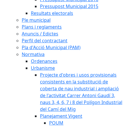
Pressupost Municipal 2015
Resultats electorals
Ple municipal
Plans i reglaments
Anuncis / Edictes
Perfil del contractant
Pla d'Acció Municipal (PAM)
Normativa
Ordenances
Urbanisme
Projecte d'obres i usos provisionals
consistents en la substitució de
coberta de nau industrial i ampliació
de l'activitat Carrer Antoni Gaudí 3,
naus 3, 4, 6, 7 i 8 del Polígon Industrial
del Camí del Mig
Planejament Vigent
POUM