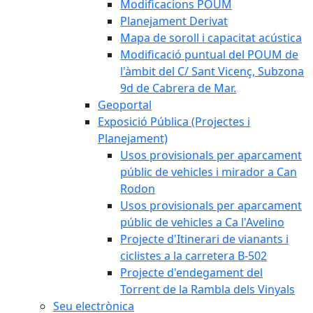
Modificacions POUM
Planejament Derivat
Mapa de soroll i capacitat acústica
Modificació puntual del POUM de
l'àmbit del C/ Sant Vicenç, Subzona
9d de Cabrera de Mar.
Geoportal
Exposició Pública (Projectes i
Planejament)
Usos provisionals per aparcament
públic de vehicles i mirador a Can
Rodon
Usos provisionals per aparcament
públic de vehicles a Ca l'Avelino
Projecte d'Itinerari de vianants i
ciclistes a la carretera B-502
Projecte d'endegament del
Torrent de la Rambla dels Vinyals
Seu electrònica