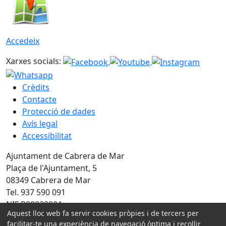
Accedeix
Xarxes socials:
Crèdits
Contacte
Protecció de dades
Avís legal
Accessibilitat
Ajuntament de Cabrera de Mar
Plaça de l'Ajuntament, 5
08349 Cabrera de Mar
Tel. 937 590 091
NIF P0802900A
Aquest lloc web fa servir cookies pròpies i de tercers per
facilitar-te una experiència de navegació òptima i recollir
Amb la col·laboració de: