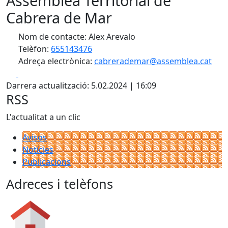
Assemblea Territorial de
Cabrera de Mar
Nom de contacte: Alex Arevalo
Telèfon:
655143476
Adreça electrònica:
cabrerademar@assemblea.cat
Facebook
X
Darrera actualització: 5.02.2024 | 16:09
RSS
L'actualitat a un clic
Avisos
Notícies
Publicacions
Adreces i telèfons