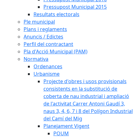
Pressupost Municipal 2015
Resultats electorals
Ple municipal
Plans i reglaments
Anuncis / Edictes
Perfil del contractant
Pla d'Acció Municipal (PAM)
Normativa
Ordenances
Urbanisme
Projecte d'obres i usos provisionals
consistents en la substitució de
coberta de nau industrial i ampliació
de l'activitat Carrer Antoni Gaudí 3,
naus 3, 4, 6, 7 i 8 del Polígon Industrial
del Camí del Mig
Planejament Vigent
POUM