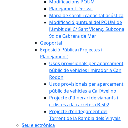
Modificacions POUM
Planejament Derivat
Mapa de soroll i capacitat acústica
Modificació puntual del POUM de
l'àmbit del C/ Sant Vicenç, Subzona
9d de Cabrera de Mar.
Geoportal
Exposició Pública (Projectes i
Planejament)
Usos provisionals per aparcament
públic de vehicles i mirador a Can
Rodon
Usos provisionals per aparcament
públic de vehicles a Ca l'Avelino
Projecte d'Itinerari de vianants i
ciclistes a la carretera B-502
Projecte d'endegament del
Torrent de la Rambla dels Vinyals
Seu electrònica