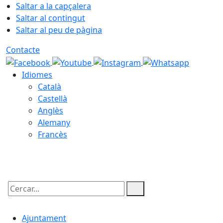
Saltar a la capçalera
Saltar al contingut
Saltar al peu de pàgina
Contacte
Idiomes
Català
Castellà
Anglès
Alemany
Francès
09.08.2026 | 08:03
Cercar:
Ajuntament