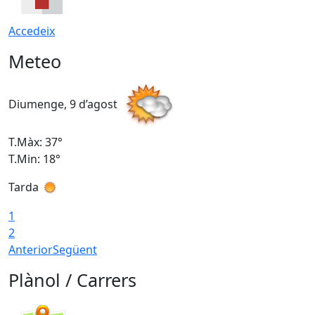
Accedeix
Meteo
Diumenge, 9 d’agost
D
T.Màx: 37°
T
T.Min: 18°
T
Tarda
T
1
2
Anterior
Següent
Plànol / Carrers