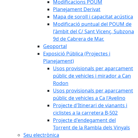
Modificacions POUM
Planejament Derivat
Mapa de soroll i capacitat acústica
Modificació puntual del POUM de
l'àmbit del C/ Sant Vicenç, Subzona
9d de Cabrera de Mar.
Geoportal
Exposició Pública (Projectes i
Planejament)
Usos provisionals per aparcament
públic de vehicles i mirador a Can
Rodon
Usos provisionals per aparcament
públic de vehicles a Ca l'Avelino
Projecte d'Itinerari de vianants i
ciclistes a la carretera B-502
Projecte d'endegament del
Torrent de la Rambla dels Vinyals
Seu electrònica