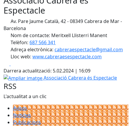
Associació Cabrera és
Espectacle
Av. Pare Jaume Català, 42 - 08349 Cabrera de Mar -
Barcelona
Nom de contacte: Meritxell Llisterri Manent
Telèfon:
687 566 341
Adreça electrònica:
cabreraespectacle@gmail.com
Lloc web:
www.cabreraesespectacle.com
Facebook
X
Darrera actualització: 5.02.2024 | 16:09
Ampliar imatge
Associació Cabrera és Espectacle
RSS
L'actualitat a un clic
Avisos
Notícies
Publicacions