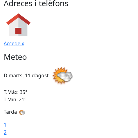
Adreces i telèfons
Accedeix
Meteo
Dimarts, 11 d’agost
D
T.Màx: 35°
T
T.Min: 21°
T
Tarda
T
1
2