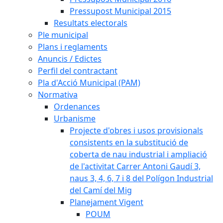
Pressupost Municipal 2015
Resultats electorals
Ple municipal
Plans i reglaments
Anuncis / Edictes
Perfil del contractant
Pla d'Acció Municipal (PAM)
Normativa
Ordenances
Urbanisme
Projecte d'obres i usos provisionals
consistents en la substitució de
coberta de nau industrial i ampliació
de l'activitat Carrer Antoni Gaudí 3,
naus 3, 4, 6, 7 i 8 del Polígon Industrial
del Camí del Mig
Planejament Vigent
POUM