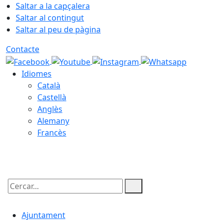
Saltar a la capçalera
Saltar al contingut
Saltar al peu de pàgina
Contacte
Idiomes
Català
Castellà
Anglès
Alemany
Francès
10.08.2026 | 20:40
Cercar:
Ajuntament