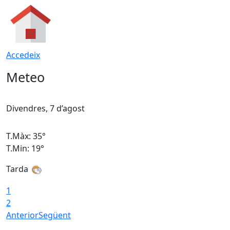
Accedeix
Meteo
Divendres, 7 d’agost
D
T.Màx: 35°
T
T.Min: 19°
T
Tarda
T
1
2
Anterior
Següent