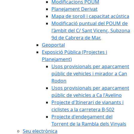
Modificacions POUM
Planejament Derivat
Mapa de soroll i capacitat acústica
Modificació puntual del POUM de
l'àmbit del C/ Sant Vicenç, Subzona
9d de Cabrera de Mar.
Geoportal
Exposició Pública (Projectes i
Planejament)
Usos provisionals per aparcament
públic de vehicles i mirador a Can
Rodon
Usos provisionals per aparcament
públic de vehicles a Ca l'Avelino
Projecte d'Itinerari de vianants i
ciclistes a la carretera B-502
Projecte d'endegament del
Torrent de la Rambla dels Vinyals
Seu electrònica