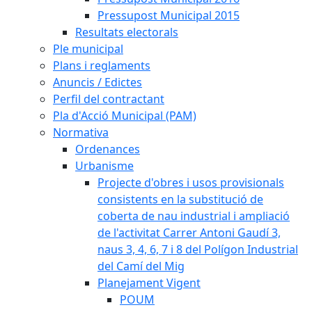
Pressupost Municipal 2015
Resultats electorals
Ple municipal
Plans i reglaments
Anuncis / Edictes
Perfil del contractant
Pla d'Acció Municipal (PAM)
Normativa
Ordenances
Urbanisme
Projecte d'obres i usos provisionals
consistents en la substitució de
coberta de nau industrial i ampliació
de l'activitat Carrer Antoni Gaudí 3,
naus 3, 4, 6, 7 i 8 del Polígon Industrial
del Camí del Mig
Planejament Vigent
POUM