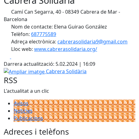
Cabrera Solidària
Camí Can Segarra, 40 - 08349 Cabrera de Mar -
Barcelona
Nom de contacte: Elena Guirao González
Telèfon:
687775589
Adreça electrònica:
cabrerasolidaria9@gmail.com
Lloc web:
www.cabrerasolidaria.org/
Facebook
X
Darrera actualització: 5.02.2024 | 16:09
Ampliar imatge
Cabrera Solidària
RSS
L'actualitat a un clic
Avisos
Notícies
Publicacions
Adreces i telèfons