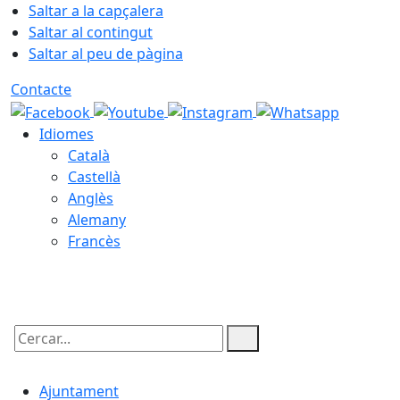
Saltar a la capçalera
Saltar al contingut
Saltar al peu de pàgina
Contacte
Idiomes
Català
Castellà
Anglès
Alemany
Francès
07.08.2026 | 03:23
Cercar:
Ajuntament