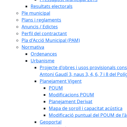
Resultats electorals
Ple municipal
Plans i reglaments
Anuncis / Edictes
Perfil del contractant
Pla d'Acció Municipal (PAM)
Normativa
Ordenances
Urbanisme
Projecte d'obres i usos provisionals consi
Antoni Gaudí 3, naus 3, 4, 6, 7 i 8 del Pol
Planejament Vigent
POUM
Modificacions POUM
Planejament Derivat
Mapa de soroll i capacitat acústica
Modificació puntual del POUM de l'à
Geoportal