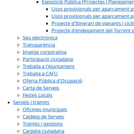
Exposició Pública (Projectes i Planejamen
Usos provisionals per aparcament pú
Usos provisionals per aparcament púb
Projecte d'Itinerari de vianants i cicl
Projecte d'endegament del Torrent d
Seu electrònica
Transparència
Imatge corporativa
Participació ciutadana
Treballa a l'Ajuntament
Treballa a CAFU
Oferta Pública d'Ocupació
Carta de Serveis
Festes Locals
Serveis i tràmits
Oficines municipals
Catàleg de Serveis
Tràmits i gestions
Carpeta ciutadana