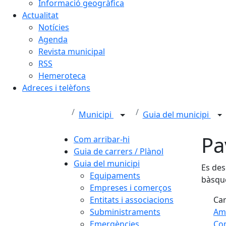
Informació geogràfica
Actualitat
Notícies
Agenda
Revista municipal
RSS
Hemeroteca
Adreces i telèfons
Municipi
Guia del municipi
Pa
Com arribar-hi
Guia de carrers / Plànol
Guia del municipi
Es des
Equipaments
bàsqu
Empreses i comerços
Entitats i associacions
Car
Subministraments
Am
Emergències
Com