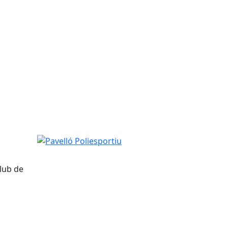
Pavelló Poliesportiu
lub de
tributors