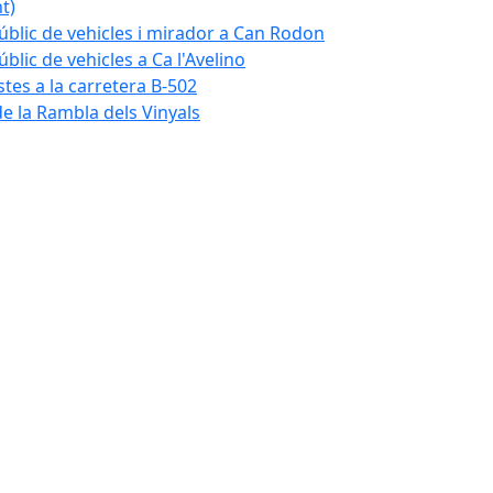
t)
blic de vehicles i mirador a Can Rodon
lic de vehicles a Ca l'Avelino
istes a la carretera B-502
e la Rambla dels Vinyals