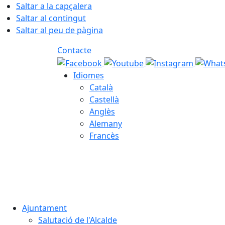
Saltar a la capçalera
Saltar al contingut
Saltar al peu de pàgina
Contacte
Idiomes
Català
Castellà
Anglès
Alemany
Francès
07.08.2026 | 23:26
Ajuntament
Salutació de l'Alcalde