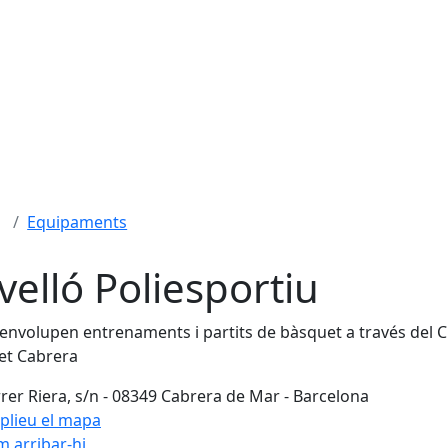
Equipaments
velló Poliesportiu
envolupen entrenaments i partits de bàsquet a través del C
et Cabrera
rer Riera, s/n - 08349 Cabrera de Mar - Barcelona
plieu el mapa
 arribar-hi
Leaflet
| ©
OpenStreetMap
con