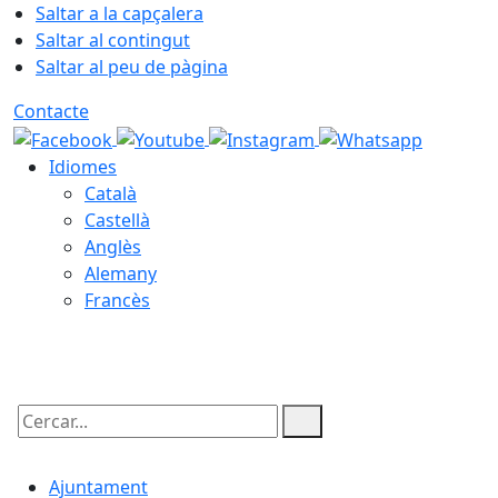
Saltar a la capçalera
Saltar al contingut
Saltar al peu de pàgina
Contacte
Idiomes
Català
Castellà
Anglès
Alemany
Francès
08.08.2026 | 09:33
Cercar:
Ajuntament