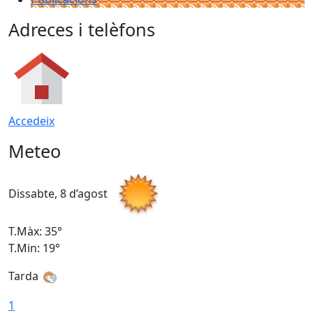
Adreces i telèfons
Accedeix
Meteo
Dissabte, 8 d’agost
D
T.Màx: 35°
T
T.Min: 19°
T
Tarda
1