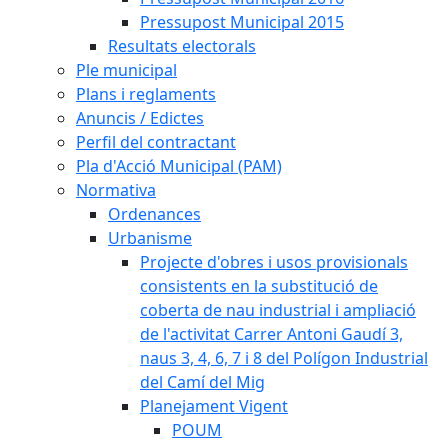
Pressupost Municipal 2015
Resultats electorals
Ple municipal
Plans i reglaments
Anuncis / Edictes
Perfil del contractant
Pla d'Acció Municipal (PAM)
Normativa
Ordenances
Urbanisme
Projecte d'obres i usos provisionals
consistents en la substitució de
coberta de nau industrial i ampliació
de l'activitat Carrer Antoni Gaudí 3,
naus 3, 4, 6, 7 i 8 del Polígon Industrial
del Camí del Mig
Planejament Vigent
POUM