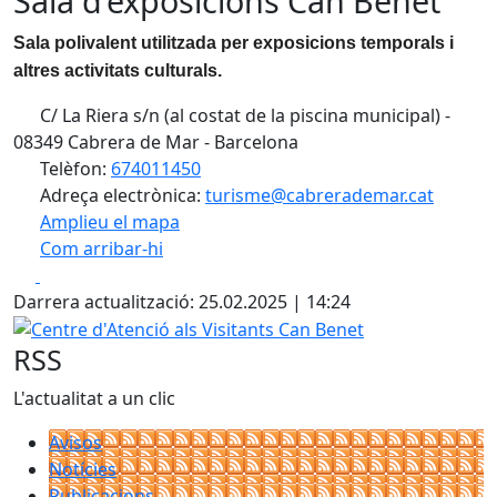
Sala d'exposicions Can Benet
Sala polivalent utilitzada per exposicions temporals i
altres activitats culturals.
C/ La Riera s/n (al costat de la piscina municipal) -
08349 Cabrera de Mar - Barcelona
Telèfon:
674011450
Adreça electrònica:
turisme@cabrerademar.cat
Amplieu el mapa
Com arribar-hi
Leaflet
| ©
OpenStreetMap
contributors
Facebook
X
+
Darrera actualització: 25.02.2025 | 14:24
−
Centre d'Atenció als Visitants Can Benet
RSS
L'actualitat a un clic
Avisos
Notícies
Publicacions