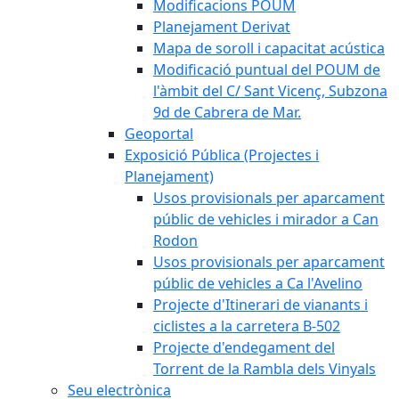
Modificacions POUM
Planejament Derivat
Mapa de soroll i capacitat acústica
Modificació puntual del POUM de
l'àmbit del C/ Sant Vicenç, Subzona
9d de Cabrera de Mar.
Geoportal
Exposició Pública (Projectes i
Planejament)
Usos provisionals per aparcament
públic de vehicles i mirador a Can
Rodon
Usos provisionals per aparcament
públic de vehicles a Ca l'Avelino
Projecte d'Itinerari de vianants i
ciclistes a la carretera B-502
Projecte d'endegament del
Torrent de la Rambla dels Vinyals
Seu electrònica