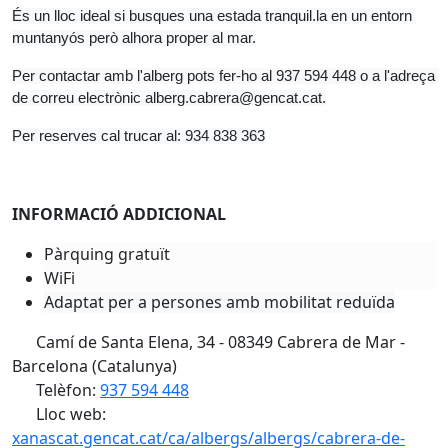
És un lloc ideal si busques una estada tranquil.la en un entorn 
muntanyós però alhora proper al mar.
Per contactar amb l'alberg pots fer-ho al 937 594 448 o a l'adreça 
de correu electrònic alberg.cabrera@gencat.cat.
Per reserves cal trucar al: 934 838 363
INFORMACIÓ ADDICIONAL
Pàrquing gratuït
WiFi
Adaptat per a persones amb mobilitat reduïda
Camí de Santa Elena, 34 - 08349 Cabrera de Mar -
Barcelona (Catalunya)
Telèfon:
937 594 448
Lloc web:
xanascat.gencat.cat/ca/albergs/albergs/cabrera-de-