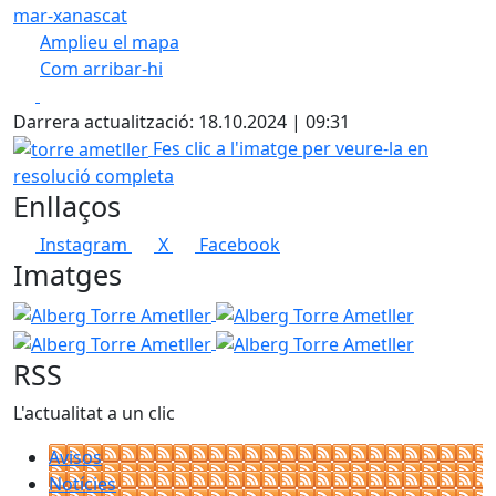
mar-xanascat
Amplieu el mapa
Com arribar-hi
Leaflet
| ©
OpenStreetMap
contributors
Facebook
X
+
Darrera actualització: 18.10.2024 | 09:31
−
torre ametller
Fes clic a l'imatge per veure-la en
resolució completa
Enllaços
Instagram
X
Facebook
Imatges
Alberg Torre Ametller
Alberg Torre Ametller
Alberg To
Alberg Torre Ametller
RSS
L'actualitat a un clic
Avisos
Notícies