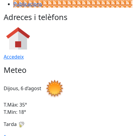
Publicacions
Adreces i telèfons
Accedeix
Meteo
Dijous, 6 d’agost
D
T.Màx: 35°
T
T.Min: 18°
T
Tarda
T