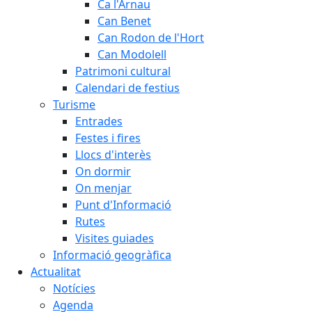
Ca l'Arnau
Can Benet
Can Rodon de l'Hort
Can Modolell
Patrimoni cultural
Calendari de festius
Turisme
Entrades
Festes i fires
Llocs d'interès
On dormir
On menjar
Punt d'Informació
Rutes
Visites guiades
Informació geogràfica
Actualitat
Notícies
Agenda