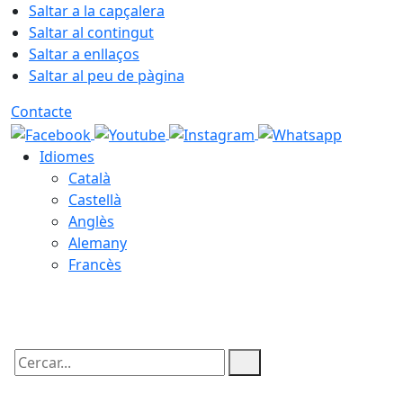
Saltar a la capçalera
Saltar al contingut
Saltar a enllaços
Saltar al peu de pàgina
Contacte
Idiomes
Català
Castellà
Anglès
Alemany
Francès
07.08.2026 | 05:33
Cercar: