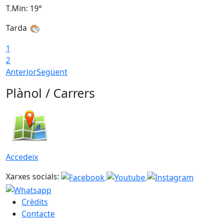
T.Min: 19°
T
Tarda
T
1
2
Anterior
Següent
Plànol / Carrers
Accedeix
Xarxes socials:
Crèdits
Contacte