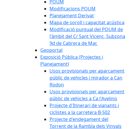
POUM
Modificacions POUM
Planejament Derivat
Mapa de soroll i capacitat acústica
Modificació puntual del POUM de
l'àmbit del C/ Sant Vicenç, Subzona
9d de Cabrera de Mar.
Geoportal
Exposició Pública (Projectes i
Planejament)
Usos provisionals per aparcament
públic de vehicles i mirador a Can
Rodon
Usos provisionals per aparcament
públic de vehicles a Ca l'Avelino
Projecte d'Itinerari de vianants i
ciclistes a la carretera B-502
Projecte d'endegament del
Torrent de la Rambla dels Vinyals