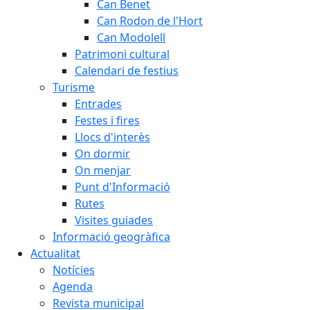
Can Benet
Can Rodon de l'Hort
Can Modolell
Patrimoni cultural
Calendari de festius
Turisme
Entrades
Festes i fires
Llocs d'interès
On dormir
On menjar
Punt d'Informació
Rutes
Visites guiades
Informació geogràfica
Actualitat
Notícies
Agenda
Revista municipal