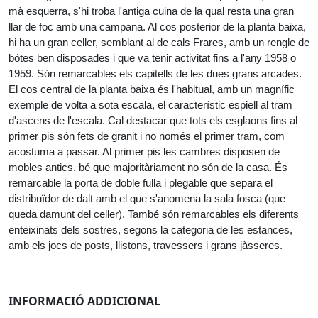
mà esquerra, s'hi troba l'antiga cuina de la qual resta una gran 
llar de foc amb una campana. Al cos posterior de la planta baixa, 
hi ha un gran celler, semblant al de cals Frares, amb un rengle de 
bótes ben disposades i que va tenir activitat fins a l'any 1958 o 
1959. Són remarcables els capitells de les dues grans arcades. 
El cos central de la planta baixa és l'habitual, amb un magnífic 
exemple de volta a sota escala, el característic espiell al tram 
d'ascens de l'escala. Cal destacar que tots els esglaons fins al 
primer pis són fets de granit i no només el primer tram, com 
acostuma a passar. Al primer pis les cambres disposen de 
mobles antics, bé que majoritàriament no són de la casa. És 
remarcable la porta de doble fulla i plegable que separa el 
distribuïdor de dalt amb el que s'anomena la sala fosca (que 
queda damunt del celler). També són remarcables els diferents 
enteixinats dels sostres, segons la categoria de les estances, 
amb els jocs de posts, llistons, travessers i grans jàsseres.
INFORMACIÓ ADDICIONAL