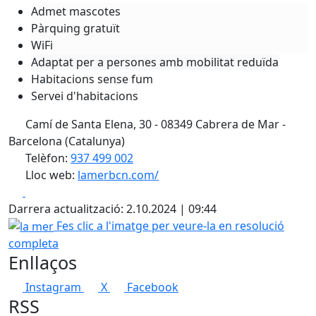
Admet mascotes
Pàrquing gratuït
WiFi
Adaptat per a persones amb mobilitat reduïda
Habitacions sense fum
Servei d'habitacions
Camí de Santa Elena, 30 - 08349 Cabrera de Mar -
Barcelona (Catalunya)
Telèfon:
937 499 002
Lloc web:
lamerbcn.com/
Facebook
X
Darrera actualització: 2.10.2024 | 09:44
la mer
Fes clic a l'imatge per veure-la en resolució
completa
Enllaços
Instagram
X
Facebook
RSS