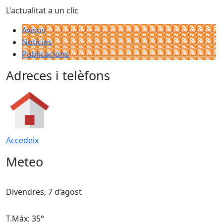
L'actualitat a un clic
Avisos
Notícies
Publicacions
Adreces i telèfons
Accedeix
Meteo
Divendres, 7 d’agost
D
T.Màx: 35°
T