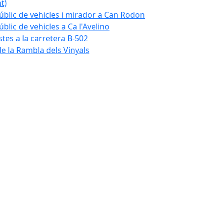
t)
blic de vehicles i mirador a Can Rodon
lic de vehicles a Ca l'Avelino
istes a la carretera B-502
e la Rambla dels Vinyals