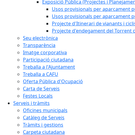
Exposició Pública (Projectes i Planejamen
Usos provisionals per aparcament pú
Usos provisionals per aparcament púb
Projecte d'Itinerari de vianants i cicl
Projecte d'endegament del Torrent d
Seu electrònica
Transparència
Imatge corporativa
Participació ciutadana
Treballa a l'Ajuntament
Treballa a CAFU
Oferta Pública d'Ocupació
Carta de Serveis
Festes Locals
Serveis i tràmits
Oficines municipals
Catàleg de Serveis
Tràmits i gestions
Carpeta ciutadana