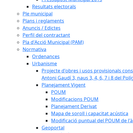
Resultats electorals
Ple municipal
Plans i reglaments
Anuncis / Edictes
Perfil del contractant
Pla d'Acció Municipal (PAM)
Normativa
Ordenances
Urbanisme
Projecte d'obres i usos provisionals consi
Antoni Gaudí 3, naus 3, 4, 6, 7 i 8 del Pol
Planejament Vigent
POUM
Modificacions POUM
Planejament Derivat
Mapa de soroll i capacitat acústica
Modificació puntual del POUM de l'à
Geoportal