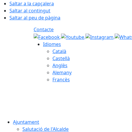
Saltar a la capçalera
Saltar al contingut
Saltar al peu de pàgina
Contacte
Idiomes
Català
Castellà
Anglès
Alemany
Francès
09.08.2026 | 08:43
Ajuntament
Salutació de l'Alcalde