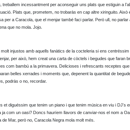
u, treballem incessantment per aconseguir uns plats que estiguin a l'a
ituació. Plats que, prometem, no trobaràs en cap altre xiringuito. Això 
a per a Caracola, que el menjar també faci parlar. Però ull, no parlar 
ena que no mola. Jojo.
molt injustos amb aquells fanàtics de la cocteleria si ens centréssi
enjar, per això, hem creat una carta de còctels i begudes que faran br
es com bambú a la primavera. Delicioses i refrescants receptes que 
naran belles xerrades i moments que, depenent la quantitat de begude
s, podràs o no, recordar.
s et diguéssim que tenim un piano i que tenim música en viu i DJ's en
a ja com un oasi? Doncs hauríem llavors de canviar-nos el nom a Oas
 de Mar, però no, Caracola Negra mola molt més.