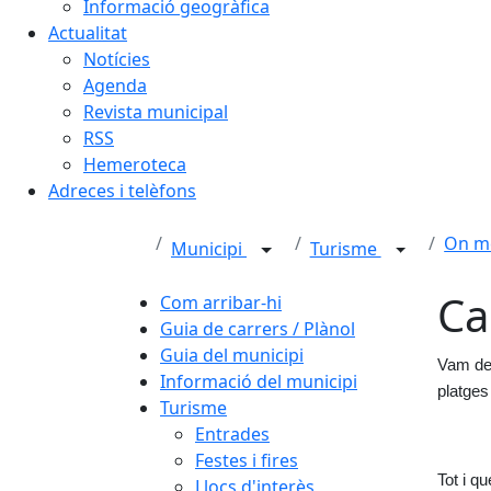
Informació geogràfica
Actualitat
Notícies
Agenda
Revista municipal
RSS
Hemeroteca
Adreces i telèfons
On m
Municipi
Turisme
Ca
Com arribar-hi
Guia de carrers / Plànol
Guia del municipi
Vam des
Informació del municipi
platges
Turisme
Entrades
Festes i fires
Tot i qu
Llocs d'interès