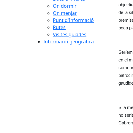
objecti
On dormir
On menjar
de la s
Punt d'Informació
premiss
Rutes
boca pl
Visites guiades
Informació geogràfica
Seríem 
en el m
somriur
patroci
gaudide
Si a mé
no seri
Cabrera