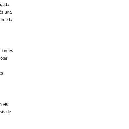
lçada 
és una 
amb la 
m només 
otar 
s 
 viu, 
is de 