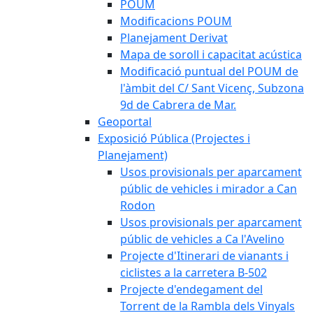
POUM
Modificacions POUM
Planejament Derivat
Mapa de soroll i capacitat acústica
Modificació puntual del POUM de
l'àmbit del C/ Sant Vicenç, Subzona
9d de Cabrera de Mar.
Geoportal
Exposició Pública (Projectes i
Planejament)
Usos provisionals per aparcament
públic de vehicles i mirador a Can
Rodon
Usos provisionals per aparcament
públic de vehicles a Ca l'Avelino
Projecte d'Itinerari de vianants i
ciclistes a la carretera B-502
Projecte d'endegament del
Torrent de la Rambla dels Vinyals