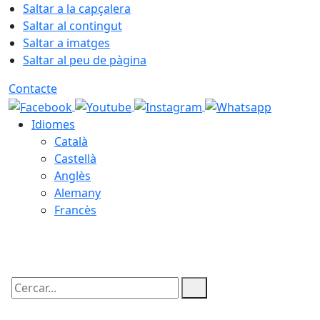
Saltar a la capçalera
Saltar al contingut
Saltar a imatges
Saltar al peu de pàgina
Contacte
Idiomes
Català
Castellà
Anglès
Alemany
Francès
06.08.2026 | 23:26
Cercar: