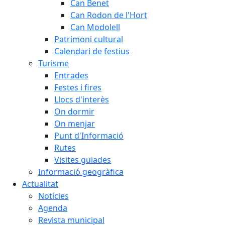
Can Benet
Can Rodon de l'Hort
Can Modolell
Patrimoni cultural
Calendari de festius
Turisme
Entrades
Festes i fires
Llocs d'interès
On dormir
On menjar
Punt d'Informació
Rutes
Visites guiades
Informació geogràfica
Actualitat
Notícies
Agenda
Revista municipal