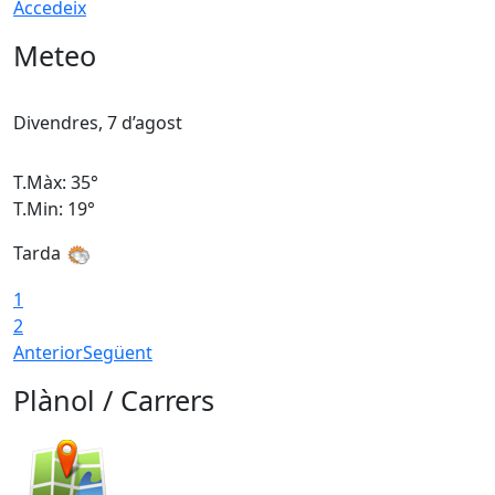
Accedeix
Meteo
Divendres, 7 d’agost
D
T.Màx: 35°
T
T.Min: 19°
T
Tarda
T
1
2
Anterior
Següent
Plànol / Carrers