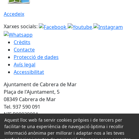
Accedeix
Xarxes socials:
Crèdits
Contacte
Protecció de dades
Avís legal
Accessibilitat
Ajuntament de Cabrera de Mar
Plaça de l'Ajuntament, 5
08349 Cabrera de Mar
Tel. 937 590 091
NIF P0802900A
Aquest lloc web fa servir cookies pròpies i de tercers per
Amb la col·laboració de:
facilitar-te una experiència de navegació òptima i recollir
informació anònima per millorar i adaptar-nos a les teves