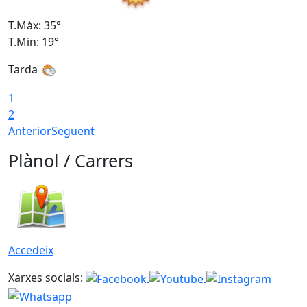
T.Màx: 35°
T
T.Min: 19°
T
Tarda
1
2
Anterior
Següent
Plànol / Carrers
Accedeix
Xarxes socials: