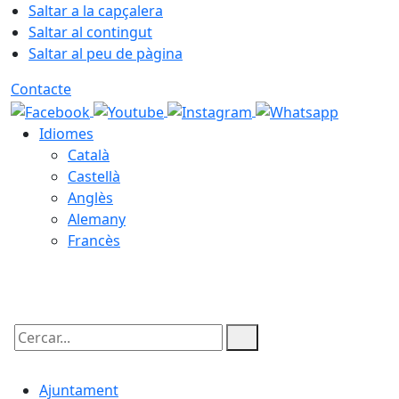
Saltar a la capçalera
Saltar al contingut
Saltar al peu de pàgina
Contacte
Idiomes
Català
Castellà
Anglès
Alemany
Francès
08.08.2026 | 09:21
Cercar:
Ajuntament