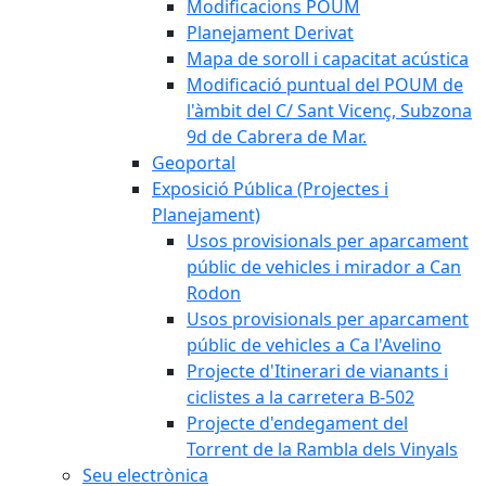
Modificacions POUM
Planejament Derivat
Mapa de soroll i capacitat acústica
Modificació puntual del POUM de
l'àmbit del C/ Sant Vicenç, Subzona
9d de Cabrera de Mar.
Geoportal
Exposició Pública (Projectes i
Planejament)
Usos provisionals per aparcament
públic de vehicles i mirador a Can
Rodon
Usos provisionals per aparcament
públic de vehicles a Ca l'Avelino
Projecte d'Itinerari de vianants i
ciclistes a la carretera B-502
Projecte d'endegament del
Torrent de la Rambla dels Vinyals
Seu electrònica