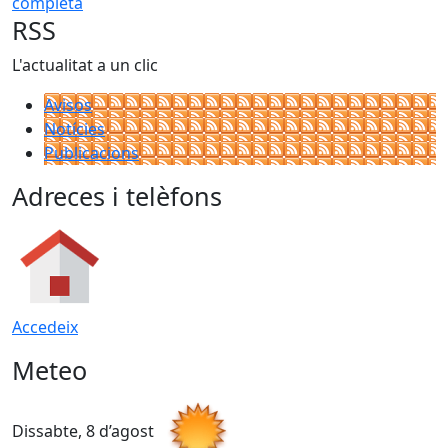
completa
RSS
L'actualitat a un clic
Avisos
Notícies
Publicacions
Adreces i telèfons
Accedeix
Meteo
Dissabte, 8 d’agost
D