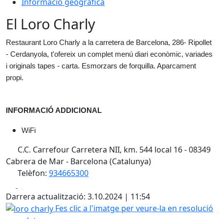
Informació geogràfica
El Loro Charly
Restaurant Loro Charly a la carretera de Barcelona, 286- Ripollet 
- Cerdanyola, t'ofereix un complet menú diari econòmic, variades 
i originals tapes - carta. Esmorzars de forquilla. Aparcament 
propi.
INFORMACIÓ ADDICIONAL
WiFi
C.C. Carrefour Carretera NII, km. 544 local 16 - 08349
Cabrera de Mar - Barcelona (Catalunya)
Telèfon:
934665300
Facebook
X
Darrera actualització: 3.10.2024 | 11:54
loro charly
Fes clic a l'imatge per veure-la en resolució