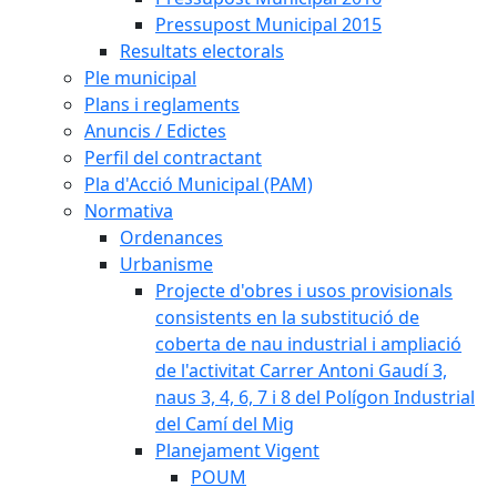
Pressupost Municipal 2015
Resultats electorals
Ple municipal
Plans i reglaments
Anuncis / Edictes
Perfil del contractant
Pla d'Acció Municipal (PAM)
Normativa
Ordenances
Urbanisme
Projecte d'obres i usos provisionals
consistents en la substitució de
coberta de nau industrial i ampliació
de l'activitat Carrer Antoni Gaudí 3,
naus 3, 4, 6, 7 i 8 del Polígon Industrial
del Camí del Mig
Planejament Vigent
POUM