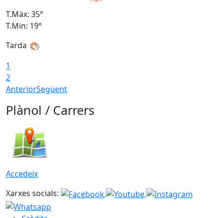
T.Màx: 35°
T
T.Min: 19°
T
Tarda
1
2
Anterior
Següent
Plànol / Carrers
Accedeix
Xarxes socials: