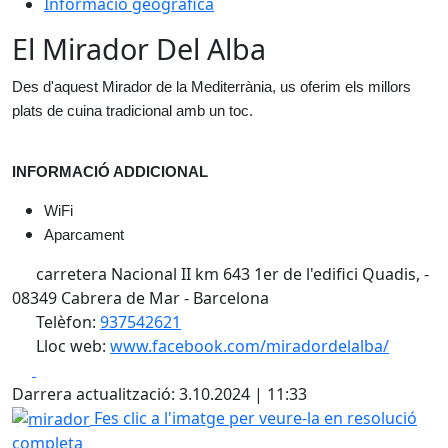
Informació geogràfica
El Mirador Del Alba
Des d'aquest Mirador de la Mediterrània, us oferim els millors 
plats de cuina tradicional amb un toc.
INFORMACIÓ ADDICIONAL
WiFi
Aparcament
carretera Nacional II km 643 1er de l'edifici Quadis, -
08349 Cabrera de Mar - Barcelona
Telèfon:
937542621
Lloc web:
www.facebook.com/miradordelalba/
Facebook
X
Darrera actualització: 3.10.2024 | 11:33
mirador
Fes clic a l'imatge per veure-la en resolució
completa