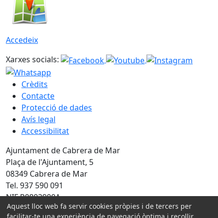
Accedeix
Xarxes socials:
Crèdits
Contacte
Protecció de dades
Avís legal
Accessibilitat
Ajuntament de Cabrera de Mar
Plaça de l'Ajuntament, 5
08349 Cabrera de Mar
Tel. 937 590 091
NIF P0802900A
Aquest lloc web fa servir cookies pròpies i de tercers per
Amb la col·laboració de:
facilitar-te una experiència de navegació òptima i recollir