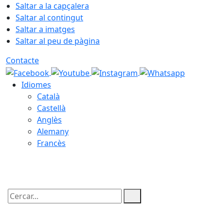
Saltar a la capçalera
Saltar al contingut
Saltar a imatges
Saltar al peu de pàgina
Contacte
Idiomes
Català
Castellà
Anglès
Alemany
Francès
06.08.2026 | 21:53
Cercar: