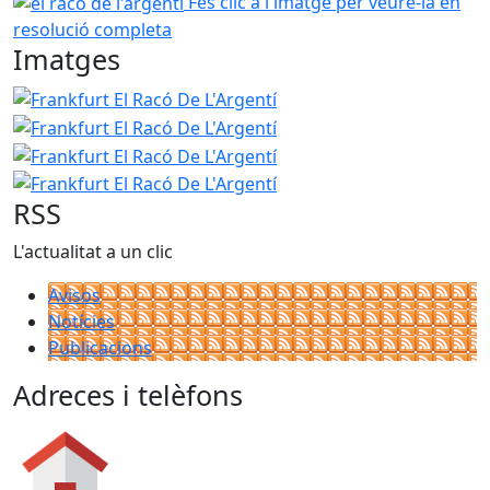
el racó de l'argentí
Fes clic a l'imatge per veure-la en
resolució completa
Imatges
Frankfurt El Racó De L'Argentí
Frankfurt El Racó De L'Arg
Frankfurt El Racó De L'Arg
Frankfurt El Racó De L'Arg
RSS
L'actualitat a un clic
Avisos
Notícies
Publicacions
Adreces i telèfons