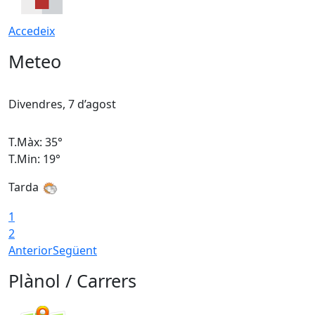
Accedeix
Meteo
Divendres, 7 d’agost
D
T.Màx: 35°
T
T.Min: 19°
T
Tarda
T
1
2
Anterior
Següent
Plànol / Carrers