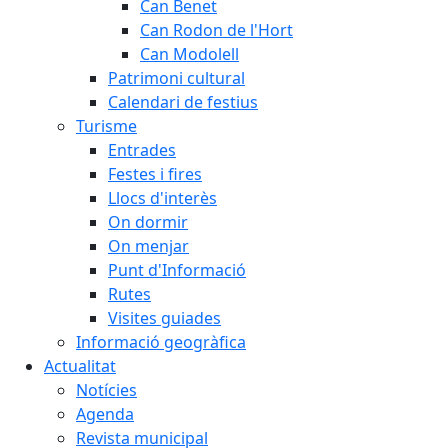
Can Benet
Can Rodon de l'Hort
Can Modolell
Patrimoni cultural
Calendari de festius
Turisme
Entrades
Festes i fires
Llocs d'interès
On dormir
On menjar
Punt d'Informació
Rutes
Visites guiades
Informació geogràfica
Actualitat
Notícies
Agenda
Revista municipal