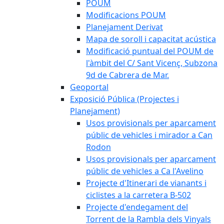
POUM
Modificacions POUM
Planejament Derivat
Mapa de soroll i capacitat acústica
Modificació puntual del POUM de
l'àmbit del C/ Sant Vicenç, Subzona
9d de Cabrera de Mar.
Geoportal
Exposició Pública (Projectes i
Planejament)
Usos provisionals per aparcament
públic de vehicles i mirador a Can
Rodon
Usos provisionals per aparcament
públic de vehicles a Ca l'Avelino
Projecte d'Itinerari de vianants i
ciclistes a la carretera B-502
Projecte d'endegament del
Torrent de la Rambla dels Vinyals