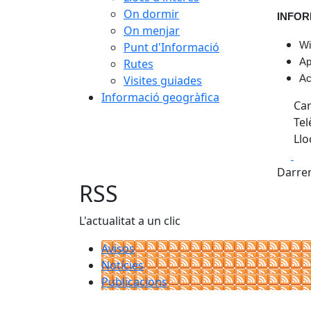
On dormir
INFOR
On menjar
Punt d'Informació
Wi
Rutes
Ap
Visites guiades
Ac
Informació geogràfica
Car
Tel
Llo
Fa
Darrer
RSS
L'actualitat a un clic
Avisos
Notícies
Publicacions