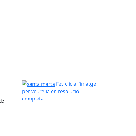
santa marta
Fes clic a l'imatge
per veure-la en resolució
completa
de 
.