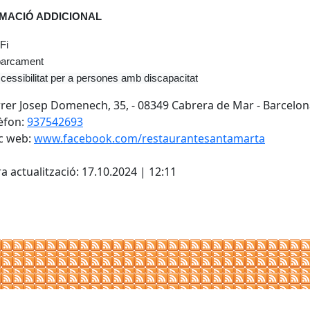
MACIÓ ADDICIONAL
Fi
arcament
cessibilitat per a persones amb discapacitat
rer Josep Domenech, 35, - 08349 Cabrera de Mar - Barcelo
èfon:
937542693
c web:
www.facebook.com/restaurantesantamarta
cebook
X
a actualització: 17.10.2024 | 12:11