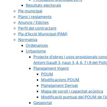
Resultats electorals
Ple municipal
Plans i reglaments
Anuncis / Edictes
Perfil del contractant
Pla d'Acció Municipal (PAM)
Normativa
Ordenances
Urbanisme
Projecte d'obres i usos provisionals consi
Antoni Gaudí 3, naus 3, 4, 6, 7 i 8 del Pol
Planejament Vigent
POUM
Modificacions POUM
Planejament Derivat
Mapa de soroll i capacitat acústica
Modificació puntual del POUM de l'à
Geoportal