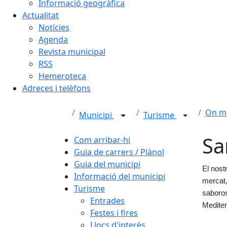
Informació geogràfica
Actualitat
Notícies
Agenda
Revista municipal
RSS
Hemeroteca
Adreces i telèfons
On m
Municipi
Turisme
Sa
Com arribar-hi
Guia de carrers / Plànol
Guia del municipi
El nost
Informació del municipi
mercat,
Turisme
saboros
Entrades
Mediter
Festes i fires
Llocs d'interès