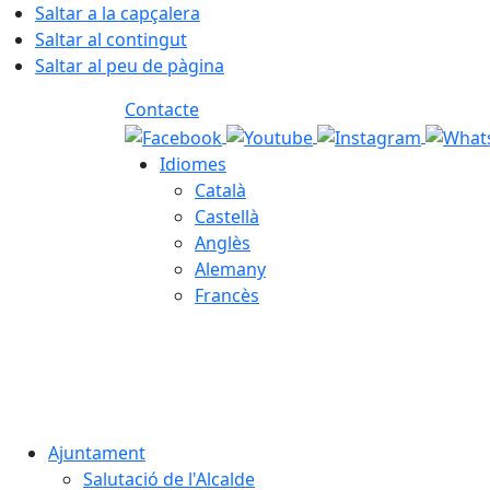
Saltar a la capçalera
Saltar al contingut
Saltar al peu de pàgina
Contacte
Idiomes
Català
Castellà
Anglès
Alemany
Francès
06.08.2026 | 07:33
Ajuntament
Salutació de l'Alcalde