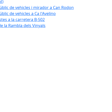
t)
blic de vehicles i mirador a Can Rodon
lic de vehicles a Ca l'Avelino
istes a la carretera B-502
e la Rambla dels Vinyals