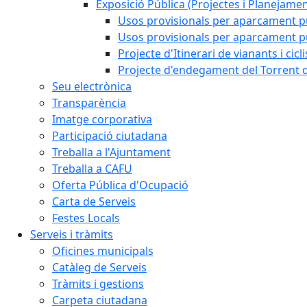
Exposició Pública (Projectes i Planejamen
Usos provisionals per aparcament pú
Usos provisionals per aparcament púb
Projecte d'Itinerari de vianants i cicl
Projecte d'endegament del Torrent d
Seu electrònica
Transparència
Imatge corporativa
Participació ciutadana
Treballa a l'Ajuntament
Treballa a CAFU
Oferta Pública d'Ocupació
Carta de Serveis
Festes Locals
Serveis i tràmits
Oficines municipals
Catàleg de Serveis
Tràmits i gestions
Carpeta ciutadana