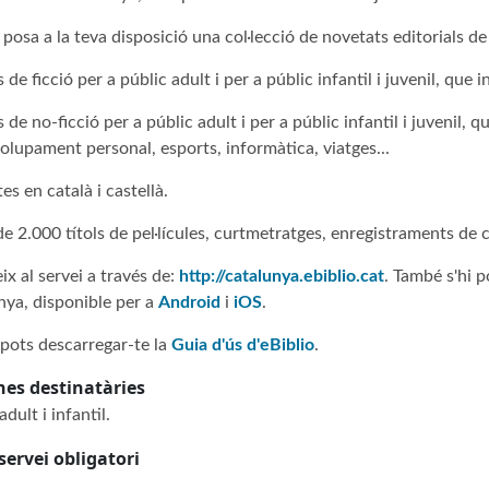
 posa a la teva disposició una col·lecció de novetats editorials d
 de ficció per a públic adult i per a públic infantil i juvenil, que 
 de no-ficció per a públic adult i per a públic infantil i juvenil, 
lupament personal, esports, informàtica, viatges...
tes en català i castellà.
e 2.000 títols de pel·lícules, curtmetratges, enregistraments de
x al servei a través de:
http://catalunya.ebiblio.cat
. També s'hi p
nya, disponible per a
Android
i
iOS
.
pots descarregar-te la
Guia d'ús d'eBiblio
.
nes destinatàries
adult i infantil.
servei obligatori