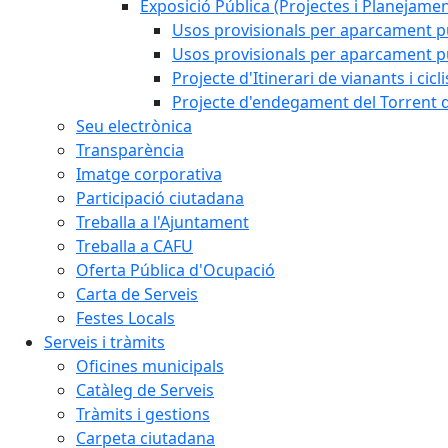
Exposició Pública (Projectes i Planejamen
Usos provisionals per aparcament pú
Usos provisionals per aparcament púb
Projecte d'Itinerari de vianants i cicl
Projecte d'endegament del Torrent d
Seu electrònica
Transparència
Imatge corporativa
Participació ciutadana
Treballa a l'Ajuntament
Treballa a CAFU
Oferta Pública d'Ocupació
Carta de Serveis
Festes Locals
Serveis i tràmits
Oficines municipals
Catàleg de Serveis
Tràmits i gestions
Carpeta ciutadana