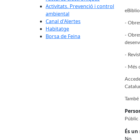
Activitats. Prevenció i control
eBiblio
ambiental
Canal d'Alertes
- Obres
Habitatge
- Obres
Borsa de Feina
desenvo
- Revis
- Més d
Accedei
Catalu
També 
Perso
Públic 
És un 
No