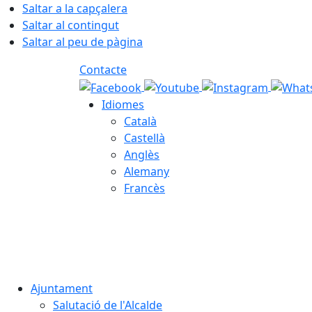
Saltar a la capçalera
Saltar al contingut
Saltar al peu de pàgina
Contacte
Idiomes
Català
Castellà
Anglès
Alemany
Francès
08.08.2026 | 15:11
Ajuntament
Salutació de l'Alcalde