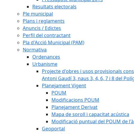
Resultats electorals
Ple municipal
Plans i reglaments
Anuncis / Edictes
Perfil del contractant
Pla d'Acció Municipal (PAM)
Normativa
Ordenances
Urbanisme
Projecte d'obres i usos provisionals consi
Antoni Gaudí 3, naus 3, 4, 6, 7 i 8 del Pol
Planejament Vigent
POUM
Modificacions POUM
Planejament Derivat
Mapa de soroll i capacitat acústica
Modificació puntual del POUM de l'à
Geoportal