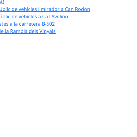
t)
blic de vehicles i mirador a Can Rodon
lic de vehicles a Ca l'Avelino
istes a la carretera B-502
e la Rambla dels Vinyals