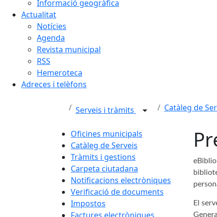
Informació geogràfica
Actualitat
Notícies
Agenda
Revista municipal
RSS
Hemeroteca
Adreces i telèfons
Catàleg de Ser
Serveis i tràmits
Pr
Oficines municipals
Catàleg de Serveis
Tràmits i gestions
eBiblio
Carpeta ciutadana
bibliot
Notificacions electròniques
persona
Verificació de documents
Impostos
El serv
Factures electròniques
Genera