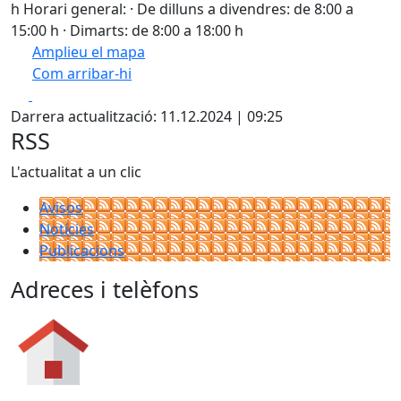
h Horari general: · De dilluns a divendres: de 8:00 a
15:00 h · Dimarts: de 8:00 a 18:00 h
Amplieu el mapa
Com arribar-hi
Leaflet
| ©
OpenStreetMap
contributors
Facebook
X
+
Darrera actualització: 11.12.2024 | 09:25
−
RSS
L'actualitat a un clic
Avisos
Notícies
Publicacions
Adreces i telèfons