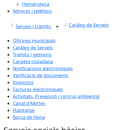
Hemeroteca
Adreces i telèfons
Catàleg de Serveis
Serveis i tràmits
Oficines municipals
Catàleg de Serveis
Tràmits i gestions
Carpeta ciutadana
Notificacions electròniques
Verificació de documents
Impostos
Factures electròniques
Activitats. Prevenció i control ambiental
Canal d'Alertes
Habitatge
Borsa de Feina