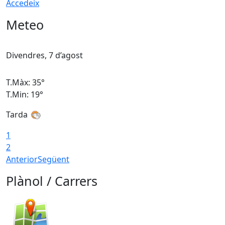
Accedeix
Meteo
Divendres, 7 d’agost
D
T.Màx: 35°
T
T.Min: 19°
T
Tarda
T
1
2
Anterior
Següent
Plànol / Carrers