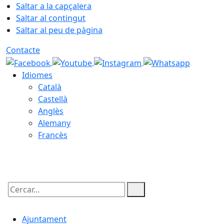
Saltar a la capçalera
Saltar al contingut
Saltar al peu de pàgina
Contacte
Idiomes
Català
Castellà
Anglès
Alemany
Francès
06.08.2026 | 18:56
Cercar:
Ajuntament