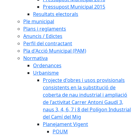
Pressupost Municipal 2015
Resultats electorals
Ple municipal
Plans i reglaments
Anuncis / Edictes
Perfil del contractant
Pla d'Acció Municipal (PAM)
Normativa
Ordenances
Urbanisme
Projecte d'obres i usos provisionals
consistents en la substitució de
coberta de nau industrial i ampliació
de l'activitat Carrer Antoni Gaudí 3,
naus 3, 4, 6, 7 i 8 del Polígon Industrial
del Camí del Mig
Planejament Vigent
POUM