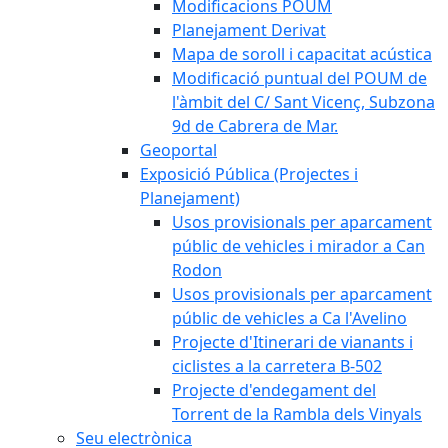
Modificacions POUM
Planejament Derivat
Mapa de soroll i capacitat acústica
Modificació puntual del POUM de
l'àmbit del C/ Sant Vicenç, Subzona
9d de Cabrera de Mar.
Geoportal
Exposició Pública (Projectes i
Planejament)
Usos provisionals per aparcament
públic de vehicles i mirador a Can
Rodon
Usos provisionals per aparcament
públic de vehicles a Ca l'Avelino
Projecte d'Itinerari de vianants i
ciclistes a la carretera B-502
Projecte d'endegament del
Torrent de la Rambla dels Vinyals
Seu electrònica