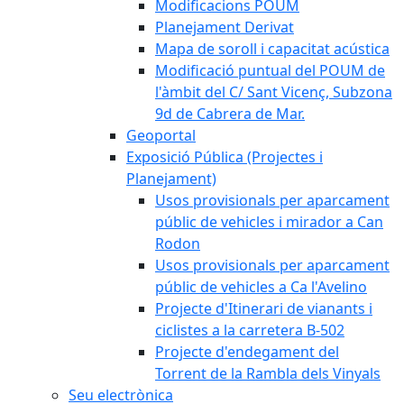
Modificacions POUM
Planejament Derivat
Mapa de soroll i capacitat acústica
Modificació puntual del POUM de
l'àmbit del C/ Sant Vicenç, Subzona
9d de Cabrera de Mar.
Geoportal
Exposició Pública (Projectes i
Planejament)
Usos provisionals per aparcament
públic de vehicles i mirador a Can
Rodon
Usos provisionals per aparcament
públic de vehicles a Ca l'Avelino
Projecte d'Itinerari de vianants i
ciclistes a la carretera B-502
Projecte d'endegament del
Torrent de la Rambla dels Vinyals
Seu electrònica