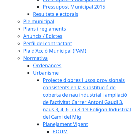
Pressupost Municipal 2015
Resultats electorals
Ple municipal
Plans i reglaments
Anuncis / Edictes
Perfil del contractant
Pla d'Acció Municipal (PAM)
Normativa
Ordenances
Urbanisme
Projecte d'obres i usos provisionals
consistents en la substitució de
coberta de nau industrial i ampliació
de l'activitat Carrer Antoni Gaudí 3,
naus 3, 4, 6, 7 i 8 del Polígon Industrial
del Camí del Mig
Planejament Vigent
POUM