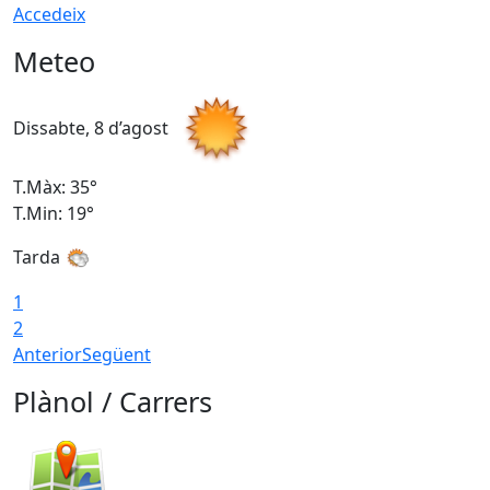
Accedeix
Meteo
Dissabte, 8 d’agost
D
T.Màx: 35°
T
T.Min: 19°
T
Tarda
1
2
Anterior
Següent
Plànol / Carrers