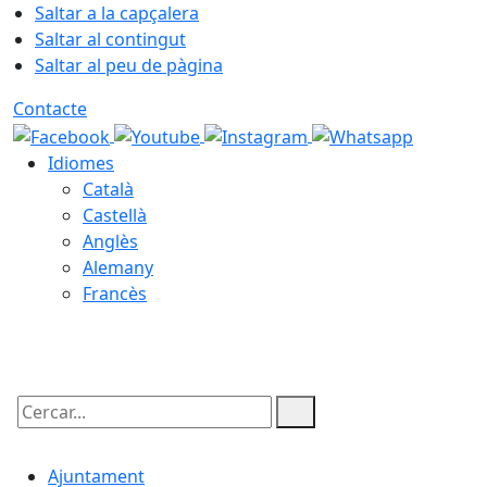
Saltar a la capçalera
Saltar al contingut
Saltar al peu de pàgina
Contacte
Idiomes
Català
Castellà
Anglès
Alemany
Francès
08.08.2026 | 02:23
Cercar:
Ajuntament