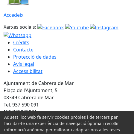
Accedeix
Xarxes socials:
Crèdits
Contacte
Protecció de dades
Avís legal
Accessibilitat
Ajuntament de Cabrera de Mar
Plaça de l'Ajuntament, 5
08349 Cabrera de Mar
Tel. 937 590 091
NIF P0802900A
Aquest lloc web fa servir cookies pròpies i de tercers per
facilitar-te una experiència de navegació òptima i recollir
Amb la col·laboració de:
informació anònima per millorar i adaptar-nos a les teves